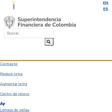
EN
ES
Saltar al contenido principal
Buscar...
Buscar
Desplegar navegación
Contraste
Reducir letra
Aumentar letra
Centro de relevo
Lengua de señas