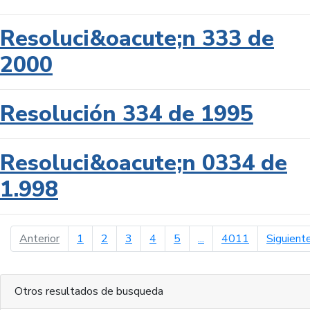
Resoluci&oacute;n 333 de
2000
Resolución 334 de 1995
Resoluci&oacute;n 0334 de
1.998
página anterior
Anterior
1
2
3
4
5
...
4011
Siguient
Otros resultados de busqueda