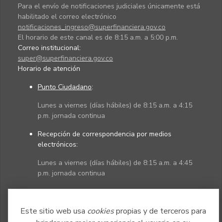
Para el envío de notificaciones judiciales únicamente está
habilitado el correo electrónico
notificaciones_ingreso@superfinanciera.gov.co
El horario de este canal es de 8:15 a.m. a 5:00 p.m.
Correo institucional:
super@superfinanciera.gov.co
Horario de atención
Punto Ciudadano
:
Lunes a viernes (días hábiles) de 8:15 a.m. a 4:15
p.m. jornada continua
Recepción de correspondencia por medios
electrónicos:
Lunes a viernes (días hábiles) de 8:15 a.m. a 4:45
p.m. jornada continua
Políticas
Mapa del sitio
Este sitio web usa
cookies
propias y de terceros para