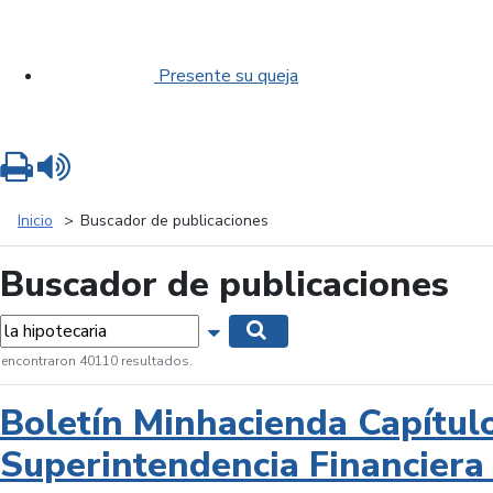
Presente su queja
Imprimir
Leer contenido
Inicio
Buscador de publicaciones
Buscador de publicaciones
labras...
Mostrar opciones de búsqueda
Buscar
 encontraron 40110 resultados.
Boletín Minhacienda Capítul
Superintendencia Financiera 