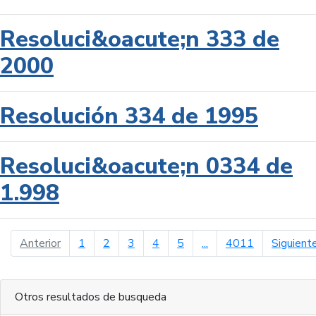
Resoluci&oacute;n 333 de
2000
Resolución 334 de 1995
Resoluci&oacute;n 0334 de
1.998
página anterior
Anterior
1
2
3
4
5
...
4011
Siguient
Otros resultados de busqueda