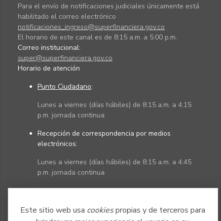
Para el envío de notificaciones judiciales únicamente está
habilitado el correo electrónico
notificaciones_ingreso@superfinanciera.gov.co
El horario de este canal es de 8:15 a.m. a 5:00 p.m.
Correo institucional:
super@superfinanciera.gov.co
Horario de atención
Punto Ciudadano
:
Lunes a viernes (días hábiles) de 8:15 a.m. a 4:15
p.m. jornada continua
Recepción de correspondencia por medios
electrónicos:
Lunes a viernes (días hábiles) de 8:15 a.m. a 4:45
p.m. jornada continua
Políticas
Mapa del sitio
Este sitio web usa
cookies
propias y de terceros para