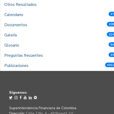
Otros Resultados
Calendario
17
Documentos
228
Galería
214
Glosario
54
Preguntas frecuentes
23
Publicaciones
4011
Síguenos:
Superintendencia Financiera de Colombia
Dirección:
Calle 7 No. 4 - 49 Bogotá, D.C.