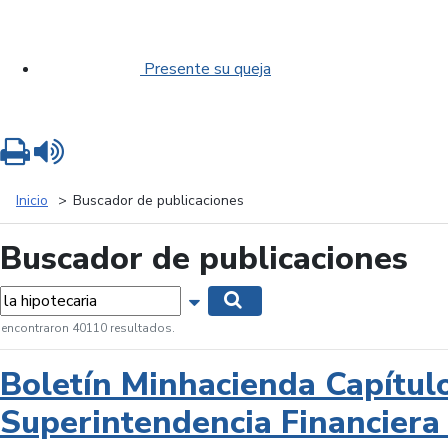
Presente su queja
Imprimir
Leer contenido
Inicio
Buscador de publicaciones
Buscador de publicaciones
labras...
Mostrar opciones de búsqueda
Buscar
 encontraron 40110 resultados.
Boletín Minhacienda Capítul
Superintendencia Financiera 