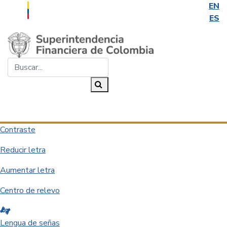
EN
ES
Saltar al contenido principal
Buscar...
Buscar
Desplegar navegación
Contraste
Reducir letra
Aumentar letra
Centro de relevo
Lengua de señas