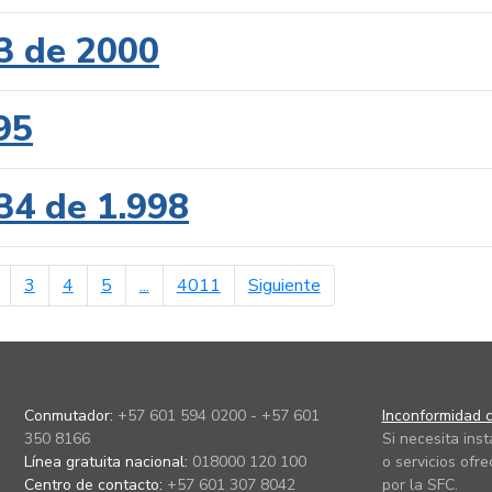
3 de 2000
95
34 de 1.998
erior
página siguiente
3
4
5
...
4011
Siguiente
Conmutador:
+57 601 594 0200 - +57 601
Inconformidad c
350 8166
Si necesita ins
Línea gratuita nacional:
018000 120 100
o servicios ofre
Centro de contacto:
+57 601 307 8042
por la SFC.