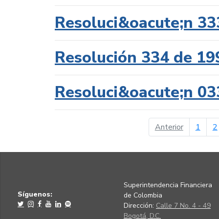
Resoluci&oacute;n 33
Resolución 334 de 19
Resoluci&oacute;n 03
página ant
Anterior
1
2
Superintendencia Financiera
Síguenos:
de Colombia
Dirección:
Calle 7 No. 4 - 49
Bogotá, D.C.