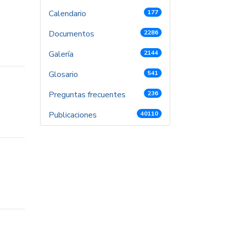
Calendario
177
Documentos
2286
Galería
2144
Glosario
541
Preguntas frecuentes
236
Publicaciones
40110