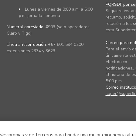
PQRSDF por ser
Lunes a viernes de 8:00 a.m. a 6:00
Si quiere instau
p.m. jornada continua.
reclamo, solicit
relación a los s
Numeral abreviado:
#903 (solo operadores
esta Superinten
Claro y Tigo)
Correo para noti
Línea anticorrupción:
+57 601 594 0200
Para el envío de
extensiones 2334 y 3623
únicamente está
electrónico
notificaciones_
El horario de es
5:00 p.m.
Correo instituc
super@superfin
kies
propias y de terceros para brindar una mejor experiencia al u