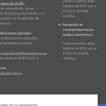
Lunes a viernes (días
vicios de la SFC
:
hábiles) de 8:15 a.m. a
rar una petición, queja,
4:15 p.m. jornada
ud, denuncia o felicitación con
continua
ervicios o a la atención de
dencia.
Recepción de
correspondencia por
ficaciones judiciales:
medios electrónicos:
 notificaciones judiciales
 habilitado el correo
Lunes a viernes (días
hábiles) de 8:15 a.m. a
ingreso@superfinanciera.gov.co
4:45 p.m. jornada
te canal es de 8:15 a.m. a
continua
ional:
anciera.gov.co
suario en su navegación.