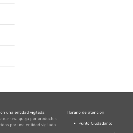
on una entidad vigilada
:
Horario de atención
taurar una queja por productos
Punto Ciudadano
:
cidos por una entidad vigilada