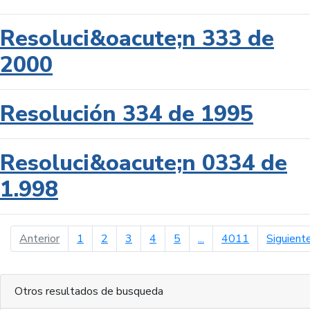
Resoluci&oacute;n 333 de
2000
Resolución 334 de 1995
Resoluci&oacute;n 0334 de
1.998
página anterior
Anterior
1
2
3
4
5
...
4011
Siguient
Otros resultados de busqueda