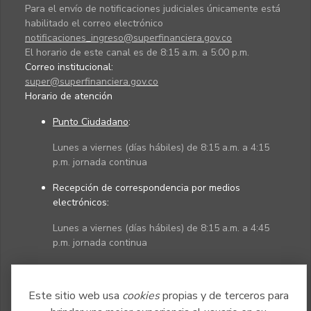
Para el envío de notificaciones judiciales únicamente está
habilitado el correo electrónico
notificaciones_ingreso@superfinanciera.gov.co
El horario de este canal es de 8:15 a.m. a 5:00 p.m.
Correo institucional:
super@superfinanciera.gov.co
Horario de atención
Punto Ciudadano
:
Lunes a viernes (días hábiles) de 8:15 a.m. a 4:15
p.m. jornada continua
Recepción de correspondencia por medios
electrónicos:
Lunes a viernes (días hábiles) de 8:15 a.m. a 4:45
p.m. jornada continua
Políticas
Mapa del sitio
Este sitio web usa
cookies
propias y de terceros para