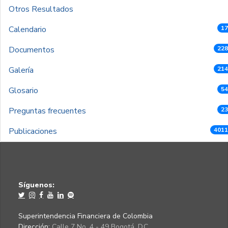
Otros Resultados
Calendario
17
Documentos
228
Galería
214
Glosario
54
Preguntas frecuentes
23
Publicaciones
4011
Síguenos:
Superintendencia Financiera de Colombia
Dirección:
Calle 7 No. 4 - 49 Bogotá, D.C.