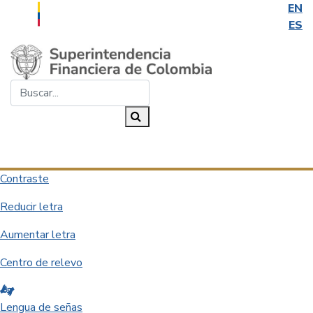
EN
ES
Saltar al contenido principal
Buscar...
Buscar
Desplegar navegación
Contraste
Reducir letra
Aumentar letra
Centro de relevo
Lengua de señas