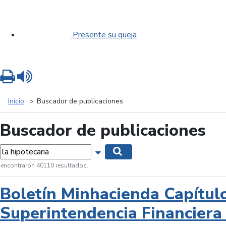
Presente su queja
Imprimir
Leer contenido
Inicio
Buscador de publicaciones
Buscador de publicaciones
labras...
Mostrar opciones de búsqueda
Buscar
 encontraron 40110 resultados.
Boletín Minhacienda Capítul
Superintendencia Financiera 