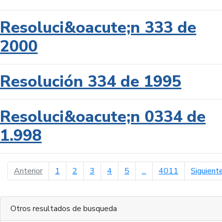
Resoluci&oacute;n 333 de
2000
Resolución 334 de 1995
Resoluci&oacute;n 0334 de
1.998
página anterior
Anterior
1
2
3
4
5
...
4011
Siguient
Otros resultados de busqueda