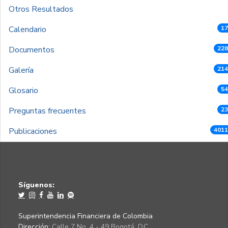
Otros Resultados
Calendario
17
Documentos
228
Galería
214
Glosario
54
Preguntas frecuentes
23
Publicaciones
4011
Síguenos:
Superintendencia Financiera de Colombia
Dirección:
Calle 7 No. 4 - 49 Bogotá, D.C.