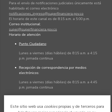
Para el envío de notificaciones judiciales únicamente está
habilitado el correo electrónico
notificaciones_ingreso@superfinanciera.gov.co
El horario de este canal es de 8:15 a.m. a 5:00 p.m.
Correo institucional:
super@superfinanciera.gov.co
Horario de atención
Punto Ciudadano
:
Lunes a viernes (días hábiles) de 8:15 a.m. a 4:15
p.m. jornada continua
Recepción de correspondencia por medios
electrónicos:
Lunes a viernes (días hábiles) de 8:15 a.m. a 4:45
p.m. jornada continua
Políticas
Mapa del sitio
Este sitio web usa
cookies
propias y de terceros para