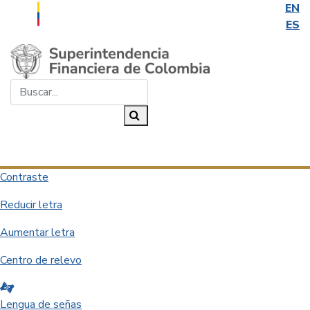
EN
ES
Saltar al contenido principal
Buscar...
Buscar
Desplegar navegación
Contraste
Reducir letra
Aumentar letra
Centro de relevo
Lengua de señas