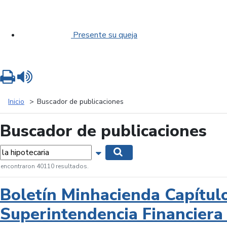
Presente su queja
Imprimir
Leer contenido
Inicio
Buscador de publicaciones
Buscador de publicaciones
labras...
Mostrar opciones de búsqueda
Buscar
 encontraron 40110 resultados.
Boletín Minhacienda Capítul
Superintendencia Financiera 