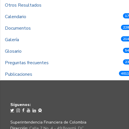
Otros Resultados
Calendario
17
Documentos
228
Galería
214
Glosario
54
Preguntas frecuentes
23
Publicaciones
4011
Síguenos:
Superintendencia Financiera de Colombia
Dirección:
Calle 7 No. 4 - 49 Bogotá, D.C.