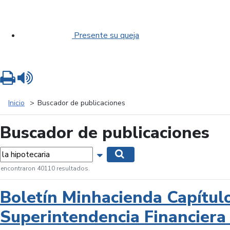
Presente su queja
Imprimir
Leer contenido
Inicio
Buscador de publicaciones
Buscador de publicaciones
labras...
Mostrar opciones de búsqueda
Buscar
 encontraron 40110 resultados.
Boletín Minhacienda Capítul
Superintendencia Financiera 