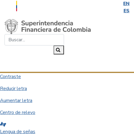
EN
ES
Saltar al contenido principal
Buscar...
Buscar
Desplegar navegación
Contraste
Reducir letra
Aumentar letra
Centro de relevo
Lengua de señas