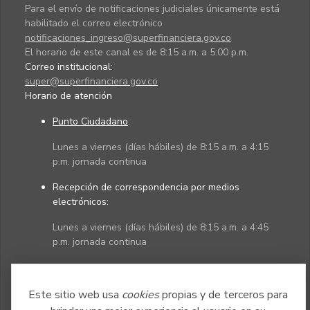
Para el envío de notificaciones judiciales únicamente está
habilitado el correo electrónico
notificaciones_ingreso@superfinanciera.gov.co
El horario de este canal es de 8:15 a.m. a 5:00 p.m.
Correo institucional:
super@superfinanciera.gov.co
Horario de atención
Punto Ciudadano
:
Lunes a viernes (días hábiles) de 8:15 a.m. a 4:15
p.m. jornada continua
Recepción de correspondencia por medios
electrónicos:
Lunes a viernes (días hábiles) de 8:15 a.m. a 4:45
p.m. jornada continua
Políticas
Mapa del sitio
Este sitio web usa
cookies
propias y de terceros para