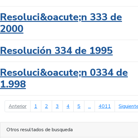
Resoluci&oacute;n 333 de
2000
Resolución 334 de 1995
Resoluci&oacute;n 0334 de
1.998
página anterior
Anterior
1
2
3
4
5
...
4011
Siguient
Otros resultados de busqueda