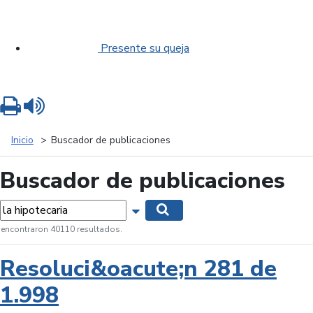
Presente su queja
Imprimir
Leer contenido
Inicio
Buscador de publicaciones
Buscador de publicaciones
labras...
Mostrar opciones de búsqueda
Buscar
 encontraron 40110 resultados.
Resoluci&oacute;n 281 de
1.998