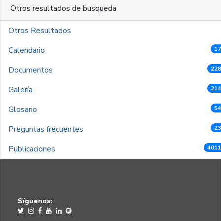
Otros resultados de busqueda
Otros Resultados
Calendario
17
Documentos
228
Galería
214
Glosario
54
Preguntas frecuentes
23
Publicaciones
4011
Síguenos: