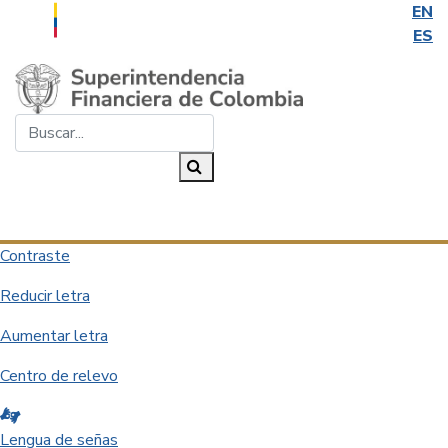
EN
ES
Saltar al contenido principal
Buscar...
Buscar
Desplegar navegación
Contraste
Reducir letra
Aumentar letra
Centro de relevo
Lengua de señas