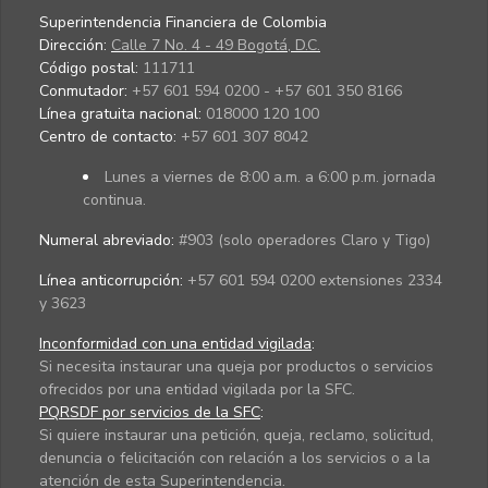
Superintendencia Financiera de Colombia
Dirección:
Calle 7 No. 4 - 49 Bogotá, D.C.
Código postal:
111711
Conmutador:
+57 601 594 0200 - +57 601 350 8166
Línea gratuita nacional:
018000 120 100
Centro de contacto:
+57 601 307 8042
Lunes a viernes de 8:00 a.m. a 6:00 p.m. jornada
continua.
Numeral abreviado:
#903 (solo operadores Claro y Tigo)
Línea anticorrupción:
+57 601 594 0200 extensiones 2334
y 3623
Inconformidad con una entidad vigilada
:
Si necesita instaurar una queja por productos o servicios
ofrecidos por una entidad vigilada por la SFC.
PQRSDF por servicios de la SFC
:
Si quiere instaurar una petición, queja, reclamo, solicitud,
denuncia o felicitación con relación a los servicios o a la
atención de esta Superintendencia.