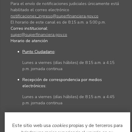
Para el envío de notificaciones judiciales únicamente está
habilitado el correo electrónico
notificaciones_ingreso@superfinanciera.gov.co
El horario de este canal es de 8:15 a.m. a 5:00 p.m.
Correo institucional:
super@superfinanciera.gov.co
Horario de atención
Punto Ciudadano
:
Lunes a viernes (días hábiles) de 8:15 a.m. a 4:15
p.m. jornada continua
Recepción de correspondencia por medios
electrónicos:
Lunes a viernes (días hábiles) de 8:15 a.m. a 4:45
p.m. jornada continua
Políticas
Mapa del sitio
Este sitio web usa
cookies
propias y de terceros para