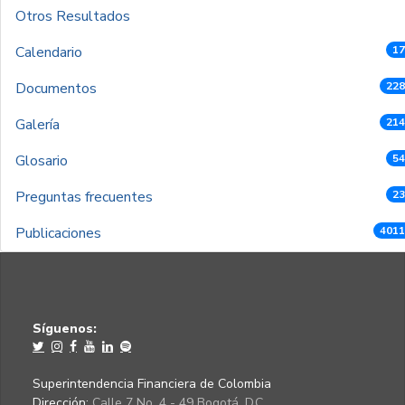
Otros Resultados
Calendario
17
Documentos
228
Galería
214
Glosario
54
Preguntas frecuentes
23
Publicaciones
4011
Síguenos:
Superintendencia Financiera de Colombia
Dirección:
Calle 7 No. 4 - 49 Bogotá, D.C.