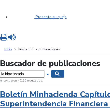
Presente su queja
Imprimir
Leer contenido
Inicio
Buscador de publicaciones
Buscador de publicaciones
labras...
Mostrar opciones de búsqueda
Buscar
 encontraron 40110 resultados.
Boletín Minhacienda Capítul
Superintendencia Financiera 