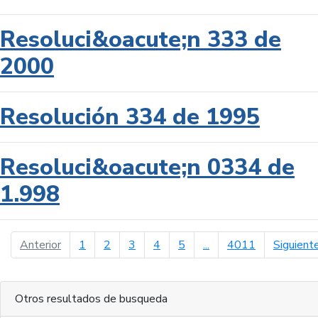
Resoluci&oacute;n 333 de
2000
Resolución 334 de 1995
Resoluci&oacute;n 0334 de
1.998
página anterior
Anterior
1
2
3
4
5
...
4011
Siguient
Otros resultados de busqueda