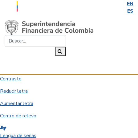
EN
ES
Saltar al contenido principal
Buscar...
Buscar
Desplegar navegación
Contraste
Reducir letra
Aumentar letra
Centro de relevo
Lengua de señas