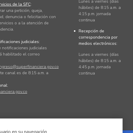
Lunes a viernes (días
vicios de la SFC
:
hábiles) de 8:15 a.m. a
rar una petición, queja,
4:15 p.m. jornada
ud, denuncia o felicitación con
continua
ervicios o a la atención de
dencia.
Recepción de
correspondencia por
ficaciones judiciales:
medios electrónicos:
 notificaciones judiciales
 habilitado el correo
Lunes a viernes (días
hábiles) de 8:15 a.m. a
ingreso@superfinanciera.gov.co
4:45 p.m. jornada
te canal es de 8:15 a.m. a
continua
ional:
anciera.gov.co
suario en su navegación.