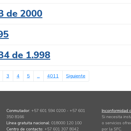
3 de 2000
95
34 de 1.998
erior
página siguiente
3
4
5
...
4011
Siguiente
Conmutador:
+57 601 594 0200 - +57 601
Inconformidad c
350 8166
Si necesita ins
Línea gratuita nacional:
018000 120 100
o servicios ofre
Centro de contacto:
+57 601 307 8042
por la SFC.