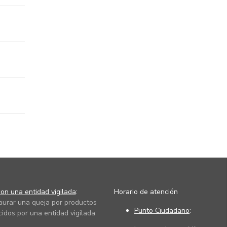
on una entidad vigilada
:
Horario de atención
taurar una queja por productos
Punto Ciudadano
:
cidos por una entidad vigilada