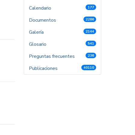
Calendario
177
Documentos
2286
Galería
2144
Glosario
541
Preguntas frecuentes
236
Publicaciones
40110