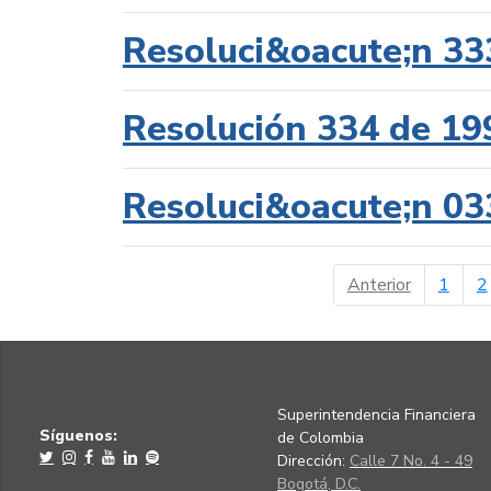
Resoluci&oacute;n 33
Resolución 334 de 19
Resoluci&oacute;n 03
página ant
Anterior
1
2
Superintendencia Financiera
Síguenos:
de Colombia
Dirección:
Calle 7 No. 4 - 49
Bogotá, D.C.