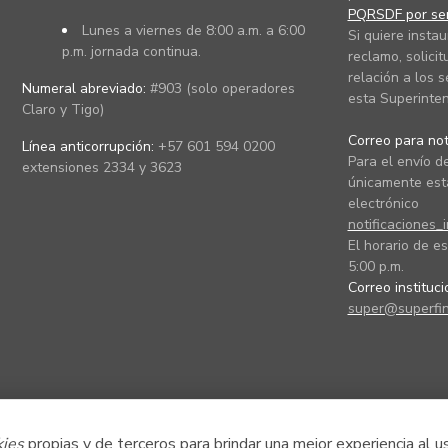
PQRSDF por ser
Lunes a viernes de 8:00 a.m. a 6:00
Si quiere instau
p.m. jornada continua.
reclamo, solicit
relación a los s
Numeral abreviado:
#903 (solo operadores
esta Superinten
Claro y Tigo)
Correo para noti
Línea anticorrupción:
+57 601 594 0200
Para el envío de
extensiones 2334 y 3623
únicamente está
electrónico
notificaciones_
El horario de es
5:00 p.m.
Correo instituc
super@superfin
kies
propias y de terceros para brindar una mejor experiencia al u