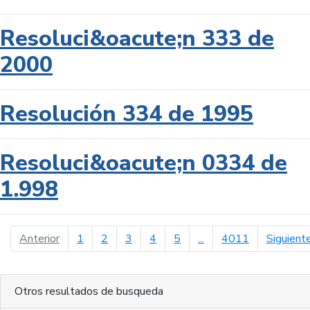
Resoluci&oacute;n 333 de
2000
Resolución 334 de 1995
Resoluci&oacute;n 0334 de
1.998
página anterior
Anterior
1
2
3
4
5
...
4011
Siguient
Otros resultados de busqueda