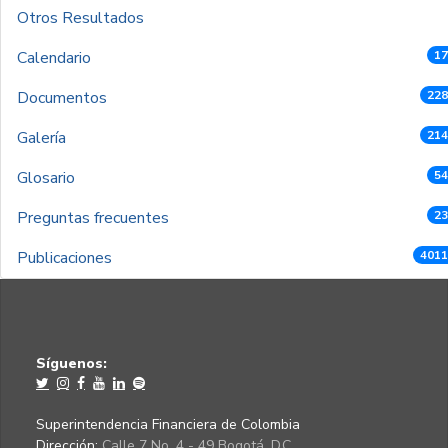
Otros Resultados
Calendario
17
Documentos
228
Galería
214
Glosario
54
Preguntas frecuentes
23
Publicaciones
4011
Síguenos:
Superintendencia Financiera de Colombia
Dirección:
Calle 7 No. 4 - 49 Bogotá, D.C.