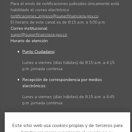
Para el envío de notificaciones judiciales únicamente está
habilitado el correo electrónico
notificaciones_ingreso@superfinanciera.gov.co
El horario de este canal es de 8:15 a.m. a 5:00 p.m.
Correo institucional:
super@superfinanciera.gov.co
Horario de atención
Punto Ciudadano
:
Lunes a viernes (días hábiles) de 8:15 a.m. a 4:15
p.m. jornada continua
Recepción de correspondencia por medios
electrónicos:
Lunes a viernes (días hábiles) de 8:15 a.m. a 4:45
p.m. jornada continua
Políticas
Mapa del sitio
Este sitio web usa
cookies
propias y de terceros para