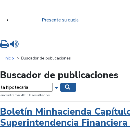
Presente su queja
Imprimir
Leer contenido
Inicio
Buscador de publicaciones
Buscador de publicaciones
labras...
Mostrar opciones de búsqueda
Buscar
 encontraron 40110 resultados.
Boletín Minhacienda Capítul
Superintendencia Financiera 