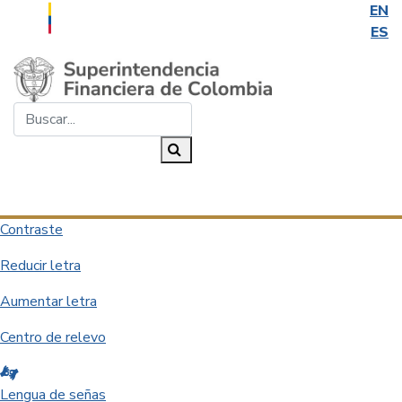
EN
ES
Saltar al contenido principal
Buscar...
Buscar
Desplegar navegación
Contraste
Reducir letra
Aumentar letra
Centro de relevo
Lengua de señas