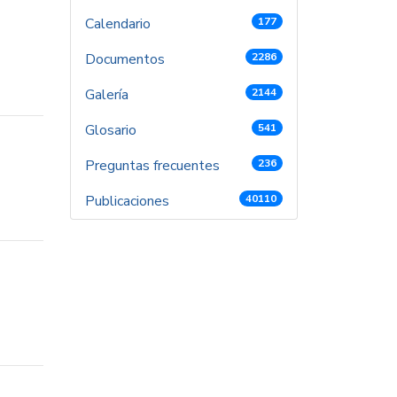
Calendario
177
Documentos
2286
Galería
2144
Glosario
541
Preguntas frecuentes
236
Publicaciones
40110