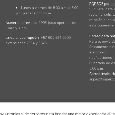
PQRSDF por ser
Lunes a viernes de 8:00 a.m. a 6:00
Si quiere instau
p.m. jornada continua.
reclamo, solicit
relación a los s
Numeral abreviado:
#903 (solo operadores
esta Superinten
Claro y Tigo)
Correo para noti
Línea anticorrupción:
+57 601 594 0200
Para el envío de
extensiones 2334 y 3623
únicamente está
electrónico
notificaciones_
El horario de es
5:00 p.m.
Correo instituc
super@superfin
kies
propias y de terceros para brindar una mejor experiencia al u