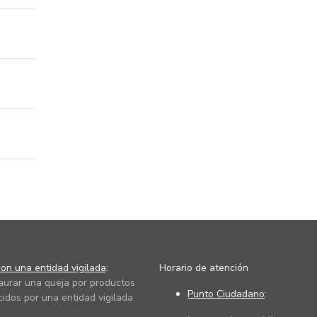
on una entidad vigilada
:
Horario de atención
taurar una queja por productos
Punto Ciudadano
:
cidos por una entidad vigilada