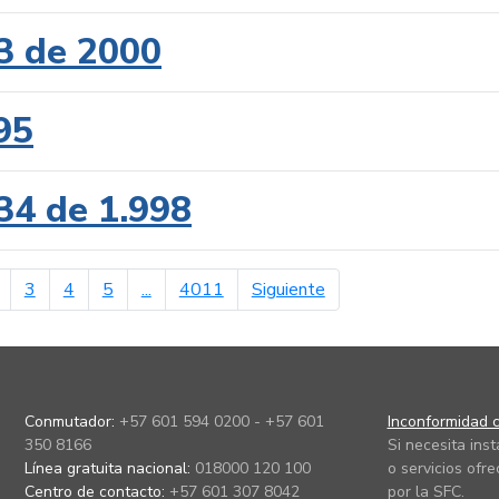
3 de 2000
95
34 de 1.998
erior
página siguiente
3
4
5
...
4011
Siguiente
Conmutador:
+57 601 594 0200 - +57 601
Inconformidad c
350 8166
Si necesita ins
Línea gratuita nacional:
018000 120 100
o servicios ofre
Centro de contacto:
+57 601 307 8042
por la SFC.