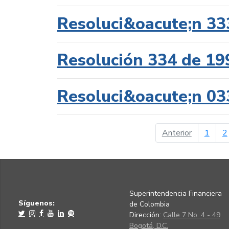
Resoluci&oacute;n 33
Resolución 334 de 19
Resoluci&oacute;n 03
página ant
Anterior
1
2
Superintendencia Financiera
Síguenos:
de Colombia
Dirección:
Calle 7 No. 4 - 49
Bogotá, D.C.