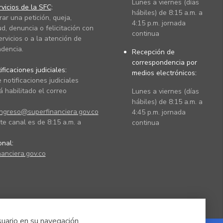
Lunes a viernes (días
vicios de la SFC
:
hábiles) de 8:15 a.m. a
rar una petición, queja,
4:15 p.m. jornada
ud, denuncia o felicitación con
continua
ervicios o a la atención de
dencia.
Recepción de
correspondencia por
ficaciones judiciales:
medios electrónicos:
 notificaciones judiciales
 habilitado el correo
Lunes a viernes (días
hábiles) de 8:15 a.m. a
ingreso@superfinanciera.gov.co
4:45 p.m. jornada
te canal es de 8:15 a.m. a
continua
ional:
anciera.gov.co
suario en su navegación.