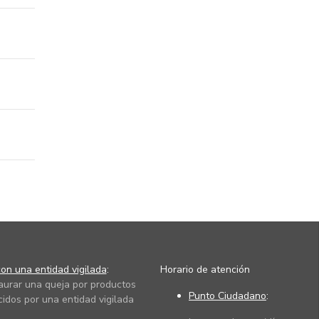
on una entidad vigilada
:
Horario de atención
taurar una queja por productos
Punto Ciudadano
:
cidos por una entidad vigilada