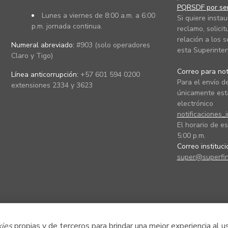
PQRSDF por ser
Lunes a viernes de 8:00 a.m. a 6:00
Si quiere instau
p.m. jornada continua.
reclamo, solicit
relación a los s
Numeral abreviado:
#903 (solo operadores
esta Superinten
Claro y Tigo)
Correo para noti
Línea anticorrupción:
+57 601 594 0200
Para el envío de
extensiones 2334 y 3623
únicamente está
electrónico
notificaciones_
El horario de es
5:00 p.m.
Correo instituc
super@superfin
kies
propias y de terceros para brindar una mejor experiencia al u