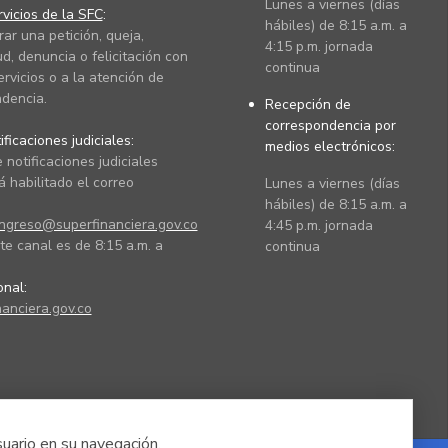
Lunes a viernes (días
vicios de la SFC
:
hábiles) de 8:15 a.m. a
rar una petición, queja,
4:15 p.m. jornada
ud, denuncia o felicitación con
continua
ervicios o a la atención de
dencia.
Recepción de
correspondencia por
ficaciones judiciales:
medios electrónicos:
 notificaciones judiciales
 habilitado el correo
Lunes a viernes (días
hábiles) de 8:15 a.m. a
ingreso@superfinanciera.gov.co
4:45 p.m. jornada
te canal es de 8:15 a.m. a
continua
ional:
anciera.gov.co
suario en su navegación.