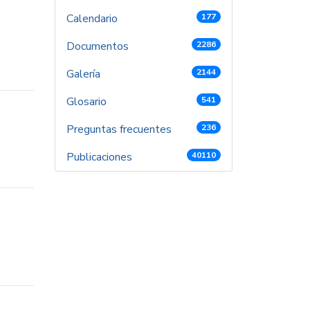
Calendario
177
Documentos
2286
Galería
2144
Glosario
541
Preguntas frecuentes
236
Publicaciones
40110