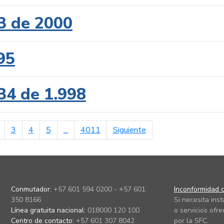
3 de 2000
95
34 de 1.998
erior
página siguiente
3
4
5
...
4011
Siguiente
Conmutador:
+57 601 594 0200 - +57 601
Inconformidad c
350 8166
Si necesita ins
Línea gratuita nacional:
018000 120 100
o servicios ofre
Centro de contacto:
+57 601 307 8042
por la SFC.