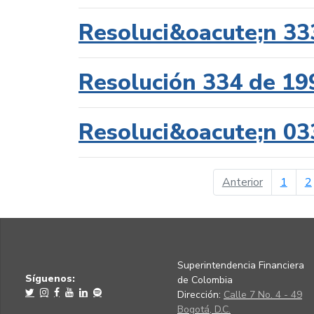
Resoluci&oacute;n 33
Resolución 334 de 19
Resoluci&oacute;n 03
página ant
Anterior
1
2
Superintendencia Financiera
Síguenos:
de Colombia
Dirección:
Calle 7 No. 4 - 49
Bogotá, D.C.