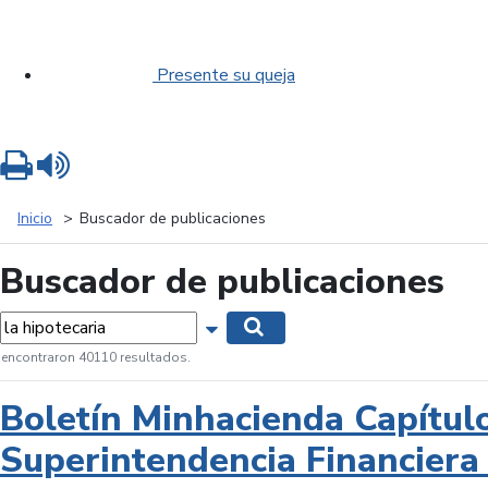
Presente su queja
Imprimir
Leer contenido
Inicio
Buscador de publicaciones
Buscador de publicaciones
labras...
Mostrar opciones de búsqueda
Buscar
 encontraron 40110 resultados.
Boletín Minhacienda Capítul
Superintendencia Financiera 