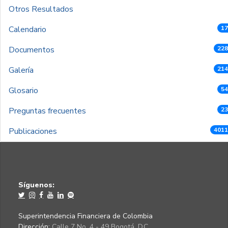
Otros Resultados
Calendario
17
Documentos
228
Galería
214
Glosario
54
Preguntas frecuentes
23
Publicaciones
4011
Síguenos:
Superintendencia Financiera de Colombia
Dirección:
Calle 7 No. 4 - 49 Bogotá, D.C.