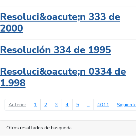
Resoluci&oacute;n 333 de
2000
Resolución 334 de 1995
Resoluci&oacute;n 0334 de
1.998
página anterior
Anterior
1
2
3
4
5
...
4011
Siguient
Otros resultados de busqueda