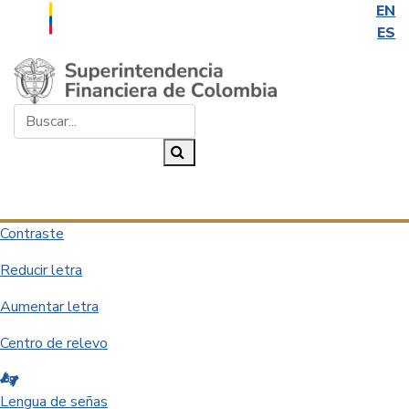
EN
ES
Saltar al contenido principal
Buscar...
Buscar
Desplegar navegación
Contraste
Reducir letra
Aumentar letra
Centro de relevo
Lengua de señas