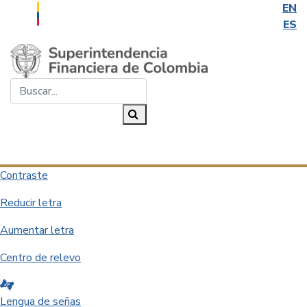
EN
ES
Saltar al contenido principal
Buscar...
Buscar
Desplegar navegación
Contraste
Reducir letra
Aumentar letra
Centro de relevo
Lengua de señas