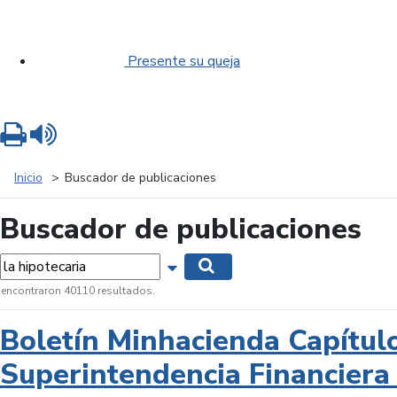
Presente su queja
Imprimir
Leer contenido
Inicio
Buscador de publicaciones
Buscador de publicaciones
labras...
Mostrar opciones de búsqueda
Buscar
 encontraron 40110 resultados.
Boletín Minhacienda Capítul
Superintendencia Financiera 