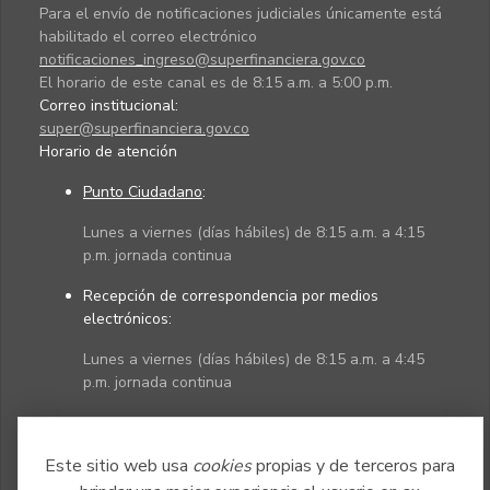
Para el envío de notificaciones judiciales únicamente está
habilitado el correo electrónico
notificaciones_ingreso@superfinanciera.gov.co
El horario de este canal es de 8:15 a.m. a 5:00 p.m.
Correo institucional:
super@superfinanciera.gov.co
Horario de atención
Punto Ciudadano
:
Lunes a viernes (días hábiles) de 8:15 a.m. a 4:15
p.m. jornada continua
Recepción de correspondencia por medios
electrónicos:
Lunes a viernes (días hábiles) de 8:15 a.m. a 4:45
p.m. jornada continua
Políticas
Mapa del sitio
Este sitio web usa
cookies
propias y de terceros para