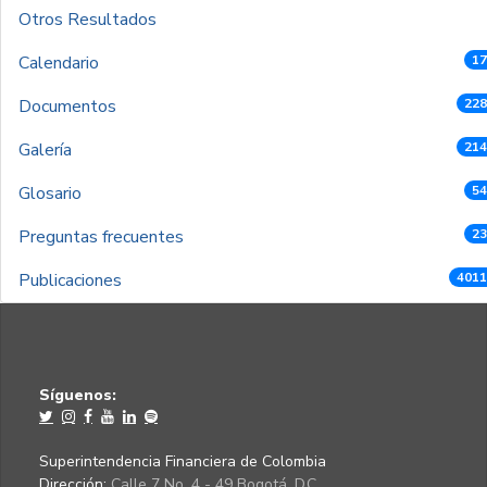
Otros Resultados
Calendario
17
Documentos
228
Galería
214
Glosario
54
Preguntas frecuentes
23
Publicaciones
4011
Síguenos:
Superintendencia Financiera de Colombia
Dirección:
Calle 7 No. 4 - 49 Bogotá, D.C.