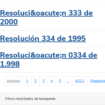
Resoluci&oacute;n 333 de
2000
Resolución 334 de 1995
Resoluci&oacute;n 0334 de
1.998
página anterior
Anterior
1
2
3
4
5
...
4011
Siguient
Otros resultados de busqueda