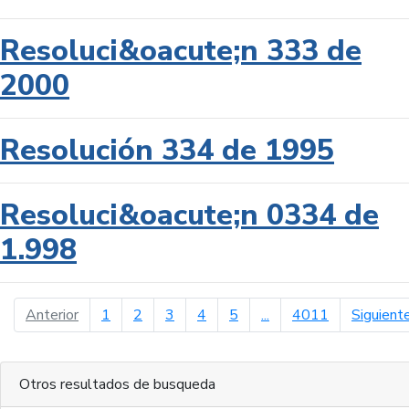
Resoluci&oacute;n 333 de
2000
Resolución 334 de 1995
Resoluci&oacute;n 0334 de
1.998
página anterior
Anterior
1
2
3
4
5
...
4011
Siguient
Otros resultados de busqueda