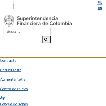
EN
ES
Saltar al contenido principal
Buscar...
Buscar
Desplegar navegación
Contraste
Reducir letra
Aumentar letra
Centro de relevo
Lengua de señas