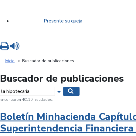
Presente su queja
Imprimir
Leer contenido
Inicio
Buscador de publicaciones
Buscador de publicaciones
labras...
Mostrar opciones de búsqueda
Buscar
 encontraron 40110 resultados.
Boletín Minhacienda Capítul
Superintendencia Financiera 