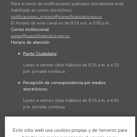
Para el envío de notificaciones judiciales únicamente está
habilitado el correo electrónico
notificaciones_ingreso@superfinanciera.gov.co
El horario de este canal es de 8:15 a.m. a 5:00 p.m.
Correo institucional:
super@superfinanciera.gov.co
Horario de atención
Punto Ciudadano
:
Lunes a viernes (días hábiles) de 8:15 a.m. a 4:15
p.m. jornada continua
Recepción de correspondencia por medios
electrónicos:
Lunes a viernes (días hábiles) de 8:15 a.m. a 4:45
p.m. jornada continua
Políticas
Mapa del sitio
Este sitio web usa
cookies
propias y de terceros para