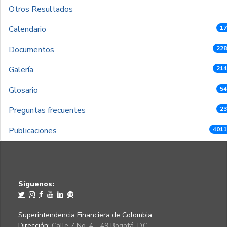
Otros Resultados
Calendario
17
Documentos
228
Galería
214
Glosario
54
Preguntas frecuentes
23
Publicaciones
4011
Síguenos:
Superintendencia Financiera de Colombia
Dirección:
Calle 7 No. 4 - 49 Bogotá, D.C.