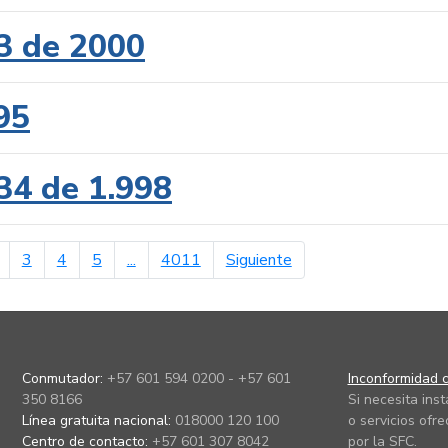
3 de 2000
95
34 de 1.998
erior
página siguiente
3
4
5
...
4011
Siguiente
Conmutador:
+57 601 594 0200 - +57 601
Inconformidad c
350 8166
Si necesita ins
Línea gratuita nacional:
018000 120 100
o servicios ofre
Centro de contacto:
+57 601 307 8042
por la SFC.