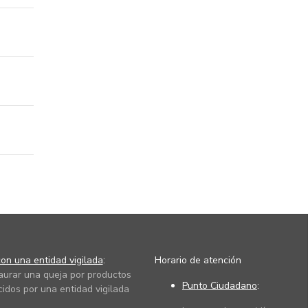
on una entidad vigilada
:
Horario de atención
taurar una queja por productos
Punto Ciudadano
:
cidos por una entidad vigilada