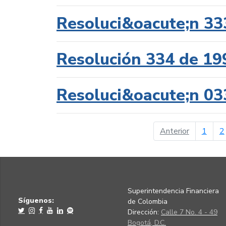
Resoluci&oacute;n 33
Resolución 334 de 19
Resoluci&oacute;n 03
página ant
Anterior
1
2
Superintendencia Financiera
Síguenos:
de Colombia
Dirección:
Calle 7 No. 4 - 49
Bogotá, D.C.