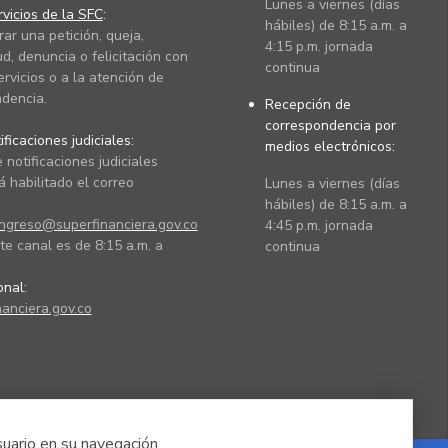
Lunes a viernes (días
vicios de la SFC
:
hábiles) de 8:15 a.m. a
rar una petición, queja,
4:15 p.m. jornada
ud, denuncia o felicitación con
continua
ervicios o a la atención de
dencia.
Recepción de
correspondencia por
ficaciones judiciales:
medios electrónicos:
 notificaciones judiciales
 habilitado el correo
Lunes a viernes (días
hábiles) de 8:15 a.m. a
ingreso@superfinanciera.gov.co
4:45 p.m. jornada
te canal es de 8:15 a.m. a
continua
ional:
anciera.gov.co
suario en su navegación.