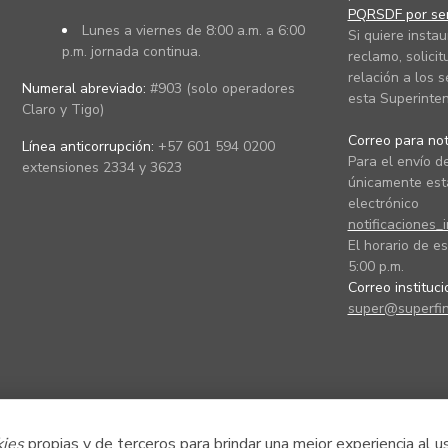
PQRSDF por ser
Lunes a viernes de 8:00 a.m. a 6:00
Si quiere instau
p.m. jornada continua.
reclamo, solicit
relación a los s
Numeral abreviado:
#903 (solo operadores
esta Superinten
Claro y Tigo)
Correo para noti
Línea anticorrupción:
+57 601 594 0200
Para el envío de
extensiones 2334 y 3623
únicamente está
electrónico
notificaciones_
El horario de es
5:00 p.m.
Correo instituc
super@superfin
kies
propias y de terceros para brindar una mejor experiencia al u