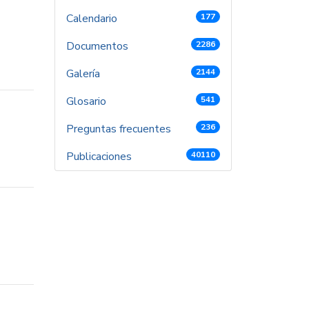
Calendario
177
Documentos
2286
Galería
2144
Glosario
541
Preguntas frecuentes
236
Publicaciones
40110