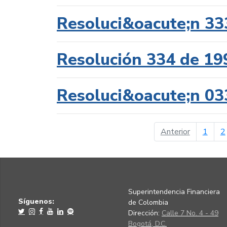
Resoluci&oacute;n 33
Resolución 334 de 19
Resoluci&oacute;n 03
página ant
Anterior
1
2
Superintendencia Financiera
Síguenos:
de Colombia
Dirección:
Calle 7 No. 4 - 49
Bogotá, D.C.