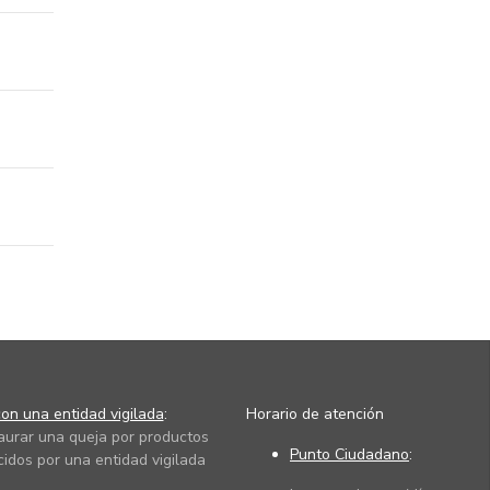
on una entidad vigilada
:
Horario de atención
taurar una queja por productos
Punto Ciudadano
:
cidos por una entidad vigilada