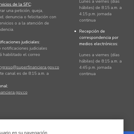
Lunes a viernes (días
vicios de la SFC
:
hábiles) de 8:15 a.m. a
rar una petición, queja,
4:15 p.m. jornada
ud, denuncia o felicitación con
continua
ervicios o a la atención de
dencia.
Recepción de
correspondencia por
ficaciones judiciales:
medios electrónicos:
 notificaciones judiciales
 habilitado el correo
Lunes a viernes (días
hábiles) de 8:15 a.m. a
ingreso@superfinanciera.gov.co
4:45 p.m. jornada
te canal es de 8:15 a.m. a
continua
ional:
anciera.gov.co
suario en su navegación.