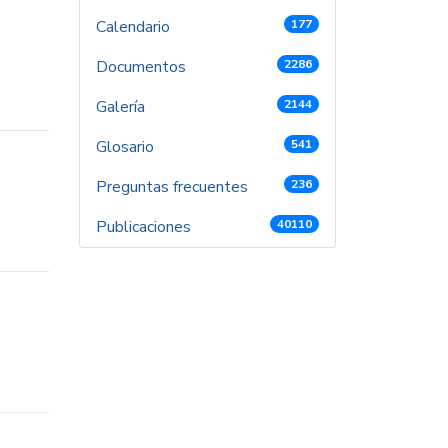
Calendario
177
Documentos
2286
Galería
2144
Glosario
541
Preguntas frecuentes
236
Publicaciones
40110