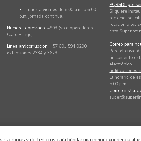
PQRSDF por ser
Lunes a viernes de 8:00 a.m. a 6:00
Si quiere instau
p.m. jornada continua.
reclamo, solicit
relación a los s
Numeral abreviado:
#903 (solo operadores
esta Superinten
Claro y Tigo)
Correo para noti
Línea anticorrupción:
+57 601 594 0200
Para el envío de
extensiones 2334 y 3623
únicamente está
electrónico
notificaciones_
El horario de es
5:00 p.m.
Correo instituc
super@superfin
kies
propias y de terceros para brindar una mejor experiencia al u