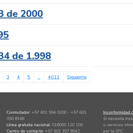
3 de 2000
95
34 de 1.998
erior
página siguiente
3
4
5
...
4011
Siguiente
Conmutador:
+57 601 594 0200 - +57 601
Inconformidad c
350 8166
Si necesita ins
Línea gratuita nacional:
018000 120 100
o servicios ofre
Centro de contacto:
+57 601 307 8042
por la SFC.