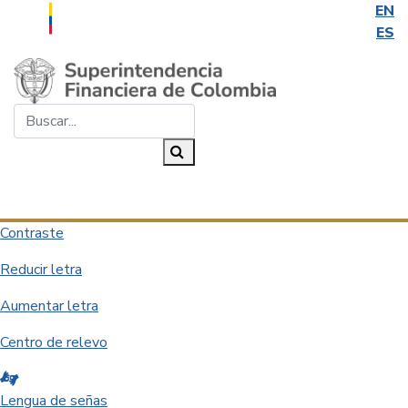
EN
ES
Saltar al contenido principal
Buscar...
Buscar
Desplegar navegación
Contraste
Reducir letra
Aumentar letra
Centro de relevo
Lengua de señas