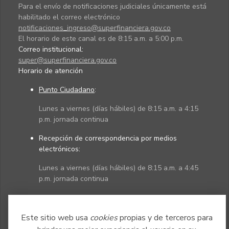
Para el envío de notificaciones judiciales únicamente está
habilitado el correo electrónico
notificaciones_ingreso@superfinanciera.gov.co
El horario de este canal es de 8:15 a.m. a 5:00 p.m.
Correo institucional:
super@superfinanciera.gov.co
Horario de atención
Punto Ciudadano
:
Lunes a viernes (días hábiles) de 8:15 a.m. a 4:15
p.m. jornada continua
Recepción de correspondencia por medios
electrónicos:
Lunes a viernes (días hábiles) de 8:15 a.m. a 4:45
p.m. jornada continua
Políticas
Mapa del sitio
Este sitio web usa
cookies
propias y de terceros para