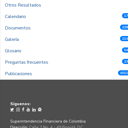
Otros Resultados
Calendario
17
Documentos
228
Galería
214
Glosario
54
Preguntas frecuentes
23
Publicaciones
4011
Síguenos:
Superintendencia Financiera de Colombia
Dirección:
Calle 7 No. 4 - 49 Bogotá, D.C.