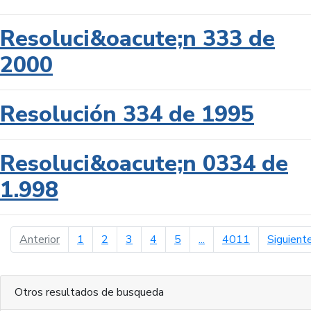
Resoluci&oacute;n 333 de
2000
Resolución 334 de 1995
Resoluci&oacute;n 0334 de
1.998
página anterior
Anterior
1
2
3
4
5
...
4011
Siguient
Otros resultados de busqueda