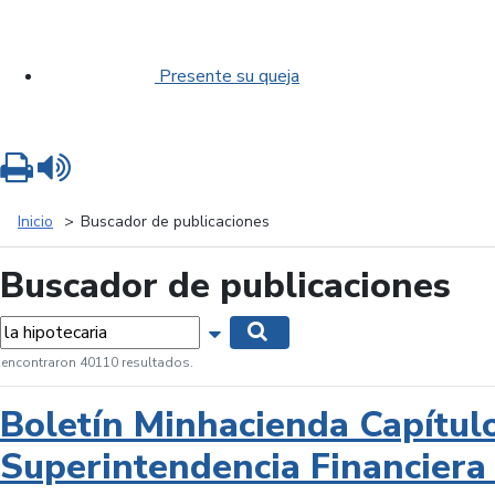
Presente su queja
Imprimir
Leer contenido
Inicio
Buscador de publicaciones
Buscador de publicaciones
labras...
Mostrar opciones de búsqueda
Buscar
 encontraron 40110 resultados.
Boletín Minhacienda Capítul
Superintendencia Financiera 