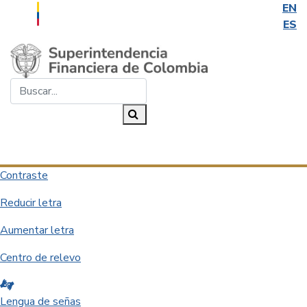
EN
ES
Saltar al contenido principal
Buscar...
Buscar
Desplegar navegación
Contraste
Reducir letra
Aumentar letra
Centro de relevo
Lengua de señas