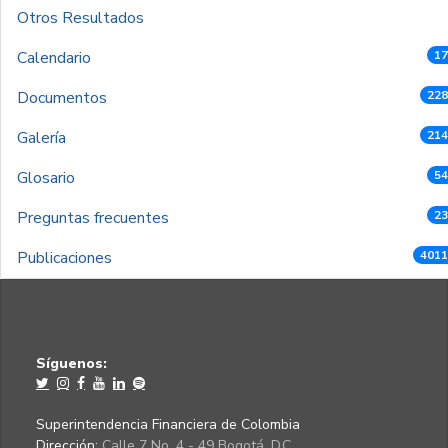
Otros Resultados
Calendario
17
Documentos
228
Galería
214
Glosario
54
Preguntas frecuentes
23
Publicaciones
4011
Síguenos:
Superintendencia Financiera de Colombia
Dirección:
Calle 7 No. 4 - 49 Bogotá, D.C.