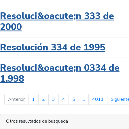
Resoluci&oacute;n 333 de
2000
Resolución 334 de 1995
Resoluci&oacute;n 0334 de
1.998
página anterior
Anterior
1
2
3
4
5
...
4011
Siguient
Otros resultados de busqueda