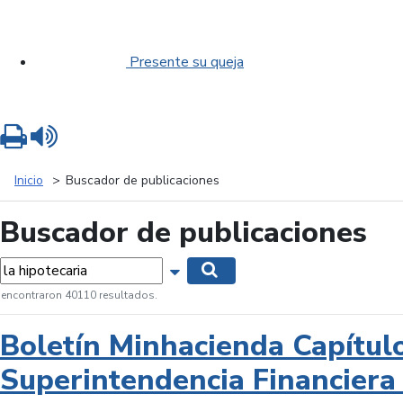
Presente su queja
Imprimir
Leer contenido
Inicio
Buscador de publicaciones
Buscador de publicaciones
labras...
Mostrar opciones de búsqueda
Buscar
 encontraron 40110 resultados.
Boletín Minhacienda Capítul
Superintendencia Financiera 