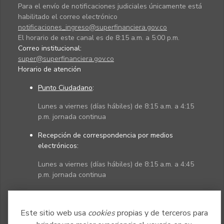
Para el envío de notificaciones judiciales únicamente está
habilitado el correo electrónico
notificaciones_ingreso@superfinanciera.gov.co
El horario de este canal es de 8:15 a.m. a 5:00 p.m.
Correo institucional:
super@superfinanciera.gov.co
Horario de atención
Punto Ciudadano
:
Lunes a viernes (días hábiles) de 8:15 a.m. a 4:15
p.m. jornada continua
Recepción de correspondencia por medios
electrónicos:
Lunes a viernes (días hábiles) de 8:15 a.m. a 4:45
p.m. jornada continua
Políticas
Mapa del sitio
Este sitio web usa
cookies
propias y de terceros para