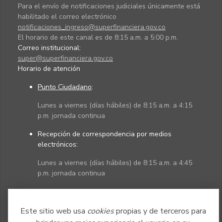
Para el envío de notificaciones judiciales únicamente está
habilitado el correo electrónico
notificaciones_ingreso@superfinanciera.gov.co
El horario de este canal es de 8:15 a.m. a 5:00 p.m.
Correo institucional:
super@superfinanciera.gov.co
Horario de atención
Punto Ciudadano
:
Lunes a viernes (días hábiles) de 8:15 a.m. a 4:15
p.m. jornada continua
Recepción de correspondencia por medios
electrónicos:
Lunes a viernes (días hábiles) de 8:15 a.m. a 4:45
p.m. jornada continua
Políticas
Mapa del sitio
Este sitio web usa
cookies
propias y de terceros para