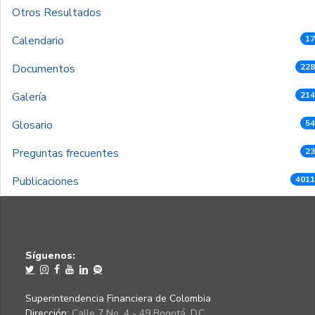
Otros Resultados
Calendario
17
Documentos
228
Galería
214
Glosario
54
Preguntas frecuentes
23
Publicaciones
4011
Síguenos:
Superintendencia Financiera de Colombia
Dirección:
Calle 7 No. 4 - 49 Bogotá, D.C.