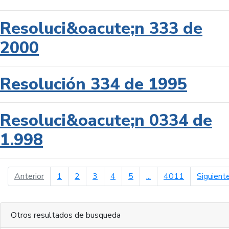
Resoluci&oacute;n 333 de
2000
Resolución 334 de 1995
Resoluci&oacute;n 0334 de
1.998
página anterior
Anterior
1
2
3
4
5
...
4011
Siguient
Otros resultados de busqueda