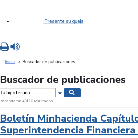
Presente su queja
Imprimir
Leer contenido
Inicio
Buscador de publicaciones
Buscador de publicaciones
labras...
Mostrar opciones de búsqueda
Buscar
 encontraron 40110 resultados.
Boletín Minhacienda Capítul
Superintendencia Financiera 