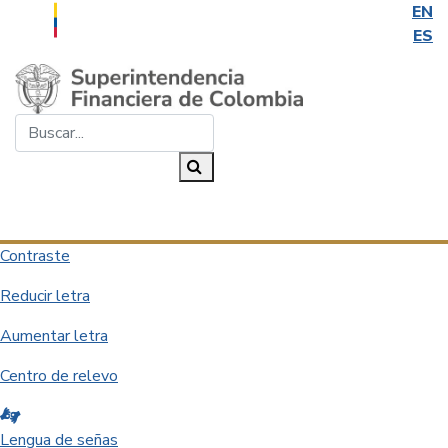
EN
ES
Saltar al contenido principal
Buscar...
Buscar
Desplegar navegación
Contraste
Reducir letra
Aumentar letra
Centro de relevo
Lengua de señas