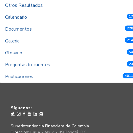
Otros Resultados
Calendario
17
Documentos
228
Galería
214
Glosario
54
Preguntas frecuentes
23
Publicaciones
4011
Síguenos:
Superintendencia Financiera de Colombia
Dirección:
Calle 7 No. 4 - 49 Bogotá, D.C.