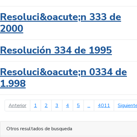
Resoluci&oacute;n 333 de
2000
Resolución 334 de 1995
Resoluci&oacute;n 0334 de
1.998
página anterior
Anterior
1
2
3
4
5
...
4011
Siguient
Otros resultados de busqueda