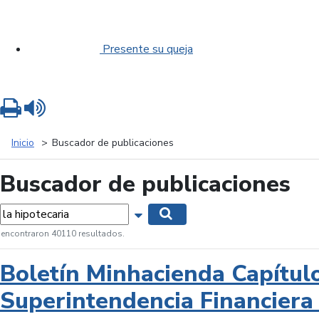
Presente su queja
Imprimir
Leer contenido
Inicio
Buscador de publicaciones
Buscador de publicaciones
labras...
Mostrar opciones de búsqueda
Buscar
 encontraron 40110 resultados.
Boletín Minhacienda Capítul
Superintendencia Financiera 