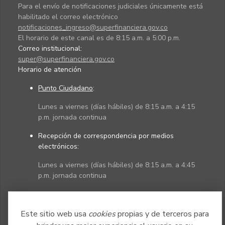
Para el envío de notificaciones judiciales únicamente está
habilitado el correo electrónico
notificaciones_ingreso@superfinanciera.gov.co
El horario de este canal es de 8:15 a.m. a 5:00 p.m.
Correo institucional:
super@superfinanciera.gov.co
Horario de atención
Punto Ciudadano
:
Lunes a viernes (días hábiles) de 8:15 a.m. a 4:15
p.m. jornada continua
Recepción de correspondencia por medios
electrónicos:
Lunes a viernes (días hábiles) de 8:15 a.m. a 4:45
p.m. jornada continua
Políticas
Mapa del sitio
Este sitio web usa
cookies
propias y de terceros para