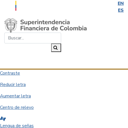
EN
ES
Saltar al contenido principal
Buscar...
Buscar
Desplegar navegación
Contraste
Reducir letra
Aumentar letra
Centro de relevo
Lengua de señas