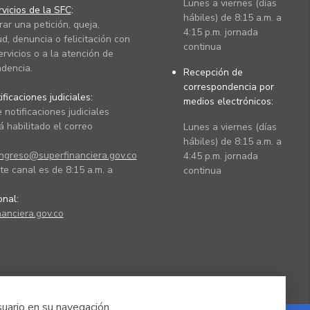
Lunes a viernes (días
vicios de la SFC
:
hábiles) de 8:15 a.m. a
rar una petición, queja,
4:15 p.m. jornada
ud, denuncia o felicitación con
continua
ervicios o a la atención de
dencia.
Recepción de
correspondencia por
ficaciones judiciales:
medios electrónicos:
 notificaciones judiciales
 habilitado el correo
Lunes a viernes (días
hábiles) de 8:15 a.m. a
ingreso@superfinanciera.gov.co
4:45 p.m. jornada
te canal es de 8:15 a.m. a
continua
ional:
anciera.gov.co
suario en su navegación.