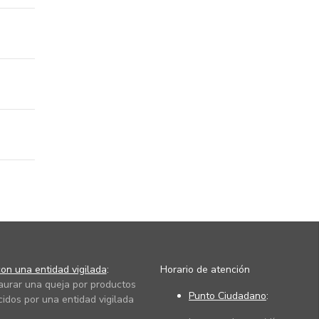
on una entidad vigilada
:
Horario de atención
taurar una queja por productos
Punto Ciudadano
:
cidos por una entidad vigilada