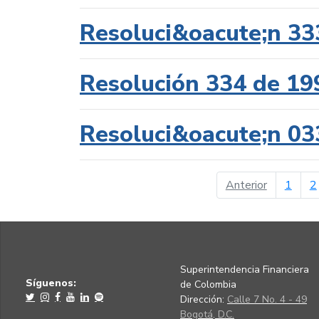
Resoluci&oacute;n 33
Resolución 334 de 19
Resoluci&oacute;n 03
página ant
Anterior
1
2
Superintendencia Financiera
Síguenos:
de Colombia
Dirección:
Calle 7 No. 4 - 49
Bogotá, D.C.