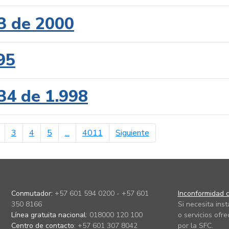
3 de 2000
95
34 de 1.998
erior
página siguiente
3
4
5
...
4011
Siguiente
Conmutador:
+57 601 594 0200 - +57 601
Inconformidad c
350 8166
Si necesita ins
Línea gratuita nacional:
018000 120 100
o servicios ofre
Centro de contacto:
+57 601 307 8042
por la SFC.