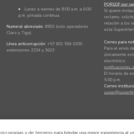
PQRSDF por ser
Lunes a viernes de 8:00 a.m. a 6:00
Si quiere instau
p.m. jornada continua.
reclamo, solicit
relación a los s
Numeral abreviado:
#903 (solo operadores
esta Superinten
Claro y Tigo)
Correo para noti
Línea anticorrupción:
+57 601 594 0200
Para el envío de
extensiones 2334 y 3623
únicamente está
electrónico
notificaciones_
El horario de es
5:00 p.m.
Correo instituc
super@superfin
kies
propias y de terceros para brindar una mejor experiencia al u