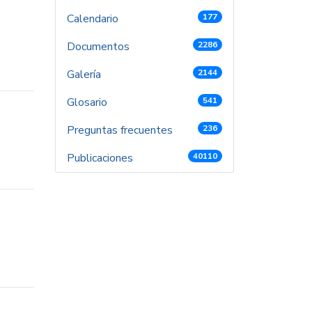
Calendario
177
Documentos
2286
Galería
2144
Glosario
541
Preguntas frecuentes
236
Publicaciones
40110