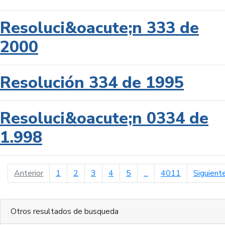
Resoluci&oacute;n 333 de
2000
Resolución 334 de 1995
Resoluci&oacute;n 0334 de
1.998
página anterior
Anterior
1
2
3
4
5
...
4011
Siguient
Otros resultados de busqueda