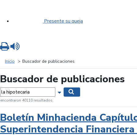
Presente su queja
Imprimir
Leer contenido
Inicio
Buscador de publicaciones
Buscador de publicaciones
labras...
Mostrar opciones de búsqueda
Buscar
 encontraron 40110 resultados.
Boletín Minhacienda Capítul
Superintendencia Financiera 