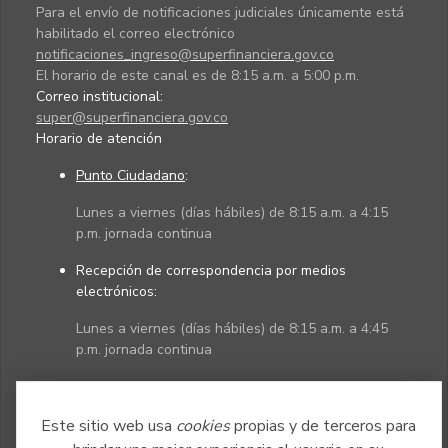
Para el envío de notificaciones judiciales únicamente está
habilitado el correo electrónico
notificaciones_ingreso@superfinanciera.gov.co
El horario de este canal es de 8:15 a.m. a 5:00 p.m.
Correo institucional:
super@superfinanciera.gov.co
Horario de atención
Punto Ciudadano
:
Lunes a viernes (días hábiles) de 8:15 a.m. a 4:15
p.m. jornada continua
Recepción de correspondencia por medios
electrónicos:
Lunes a viernes (días hábiles) de 8:15 a.m. a 4:45
p.m. jornada continua
Políticas
Mapa del sitio
Este sitio web usa
cookies
propias y de terceros para