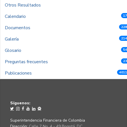
Otros Resultados
Calendario
17
Documentos
228
Galería
214
Glosario
54
Preguntas frecuentes
23
Publicaciones
4011
Síguenos:
Superintendencia Financiera de Colombia
Dirección:
Calle 7 No. 4 - 49 Bogotá, D.C.