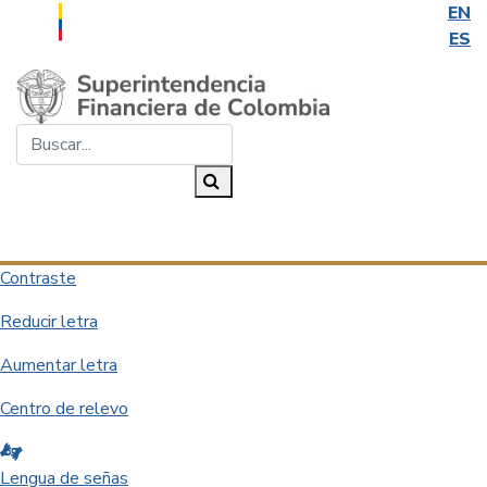
EN
ES
Saltar al contenido principal
Buscar...
Buscar
Desplegar navegación
Contraste
Reducir letra
Aumentar letra
Centro de relevo
Lengua de señas