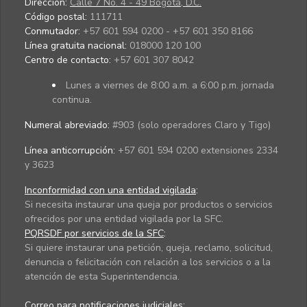
Dirección:
Calle 7 No. 4 - 49 Bogotá, D.C.
Código postal:
111711
Conmutador:
+57 601 594 0200 - +57 601 350 8166
Línea gratuita nacional:
018000 120 100
Centro de contacto:
+57 601 307 8042
Lunes a viernes de 8:00 a.m. a 6:00 p.m. jornada
continua.
Numeral abreviado:
#903 (solo operadores Claro y Tigo)
Línea anticorrupción:
+57 601 594 0200 extensiones 2334
y 3623
Inconformidad con una entidad vigilada
:
Si necesita instaurar una queja por productos o servicios
ofrecidos por una entidad vigilada por la SFC.
PQRSDF por servicios de la SFC
:
Si quiere instaurar una petición, queja, reclamo, solicitud,
denuncia o felicitación con relación a los servicios o a la
atención de esta Superintendencia.
Correo para notificaciones judiciales: