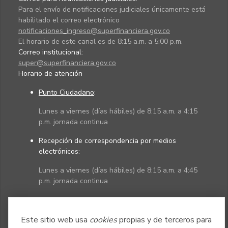
Para el envío de notificaciones judiciales únicamente está
habilitado el correo electrónico
notificaciones_ingreso@superfinanciera.gov.co
El horario de este canal es de 8:15 a.m. a 5:00 p.m.
Correo institucional:
super@superfinanciera.gov.co
Horario de atención
Punto Ciudadano
:
Lunes a viernes (días hábiles) de 8:15 a.m. a 4:15
p.m. jornada continua
Recepción de correspondencia por medios
electrónicos:
Lunes a viernes (días hábiles) de 8:15 a.m. a 4:45
p.m. jornada continua
Políticas
Mapa del sitio
Este sitio web usa
cookies
propias y de terceros para