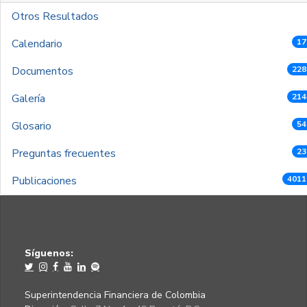
Otros Resultados
Calendario
17
Documentos
228
Galería
214
Glosario
54
Preguntas frecuentes
23
Publicaciones
4011
Síguenos:
Superintendencia Financiera de Colombia