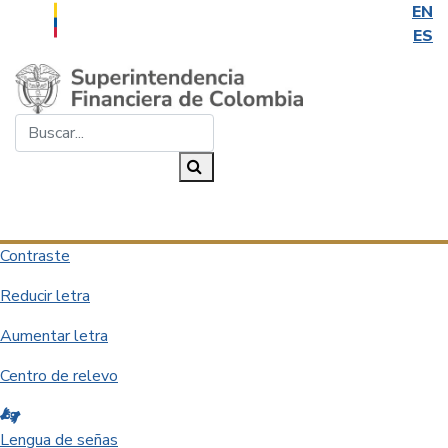
EN
ES
Saltar al contenido principal
Buscar...
Buscar
Desplegar navegación
Contraste
Reducir letra
Aumentar letra
Centro de relevo
Lengua de señas