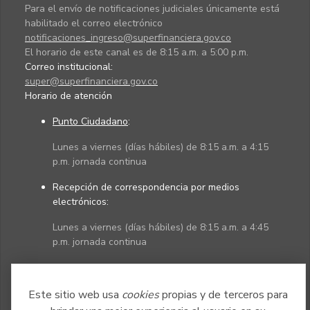
Para el envío de notificaciones judiciales únicamente está
habilitado el correo electrónico
notificaciones_ingreso@superfinanciera.gov.co
El horario de este canal es de 8:15 a.m. a 5:00 p.m.
Correo institucional:
super@superfinanciera.gov.co
Horario de atención
Punto Ciudadano
:
Lunes a viernes (días hábiles) de 8:15 a.m. a 4:15
p.m. jornada continua
Recepción de correspondencia por medios
electrónicos:
Lunes a viernes (días hábiles) de 8:15 a.m. a 4:45
p.m. jornada continua
Políticas
Mapa del sitio
Este sitio web usa
cookies
propias y de terceros para