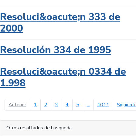
Resoluci&oacute;n 333 de
2000
Resolución 334 de 1995
Resoluci&oacute;n 0334 de
1.998
página anterior
Anterior
1
2
3
4
5
...
4011
Siguient
Otros resultados de busqueda