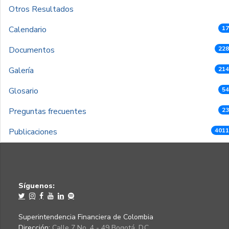
Otros Resultados
Calendario
17
Documentos
228
Galería
214
Glosario
54
Preguntas frecuentes
23
Publicaciones
4011
Síguenos:
Superintendencia Financiera de Colombia
Dirección:
Calle 7 No. 4 - 49 Bogotá, D.C.