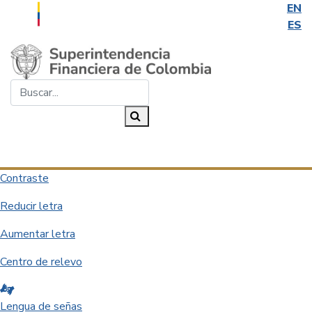
EN
ES
Saltar al contenido principal
Buscar...
Buscar
Desplegar navegación
Contraste
Reducir letra
Aumentar letra
Centro de relevo
Lengua de señas