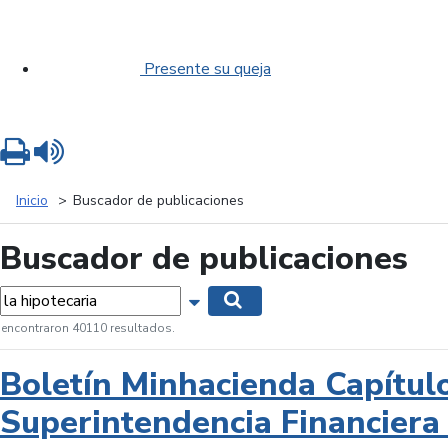
Presente su queja
Imprimir
Leer contenido
Inicio
Buscador de publicaciones
Buscador de publicaciones
labras...
Mostrar opciones de búsqueda
Buscar
 encontraron 40110 resultados.
Boletín Minhacienda Capítul
Superintendencia Financiera 