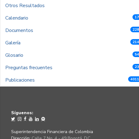
Otros Resultados
Calendario
17
Documentos
228
Galería
214
Glosario
54
Preguntas frecuentes
23
Publicaciones
4011
Síguenos:
Superintendencia Financiera de Colombia
Dirección:
Calle 7 No. 4 - 49 Bogotá, D.C.