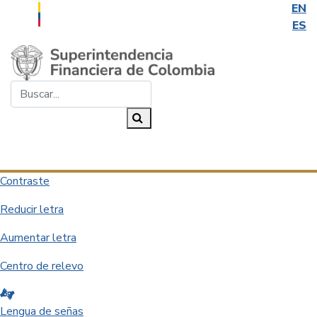
EN
ES
Saltar al contenido principal
Buscar...
Buscar
Desplegar navegación
Contraste
Reducir letra
Aumentar letra
Centro de relevo
Lengua de señas