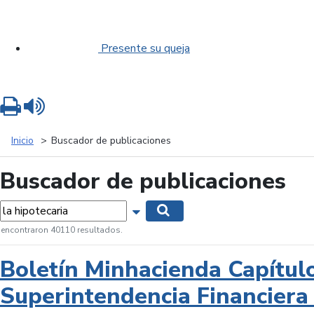
Presente su queja
Imprimir
Leer contenido
Inicio
Buscador de publicaciones
Buscador de publicaciones
labras...
Mostrar opciones de búsqueda
Buscar
 encontraron 40110 resultados.
Boletín Minhacienda Capítul
Superintendencia Financiera 