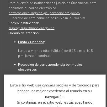
Para el envío de notificaciones judiciales únicamente está
habilitado el correo electrónico
notificaciones_ingreso@superfinanciera.gov.co
El horario de este canal es de 8:15 a.m. a 5:00 p.m.
Correo institucional:
super@superfinanciera.gov.co
Horario de atención
Punto Ciudadano
:
Lunes a viernes (días hábiles) de 8:15 a.m. a 4:15
p.m. jornada continua
Recepción de correspondencia por medios
electrónicos:
Lunes a viernes (días hábiles) de 8:15 a.m. a 4:45
p.m. jornada continua
Este sitio web usa
cookies
propias y de terceros para
brindar una mejor experiencia al usuario en su
navegación.
Políticas
Mapa del sitio
Si continúas en el sitio web, estás aceptando