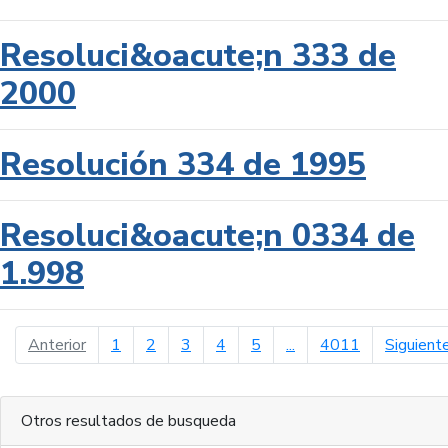
Resoluci&oacute;n 333 de
2000
Resolución 334 de 1995
Resoluci&oacute;n 0334 de
1.998
página anterior
Anterior
1
2
3
4
5
...
4011
Siguient
Otros resultados de busqueda