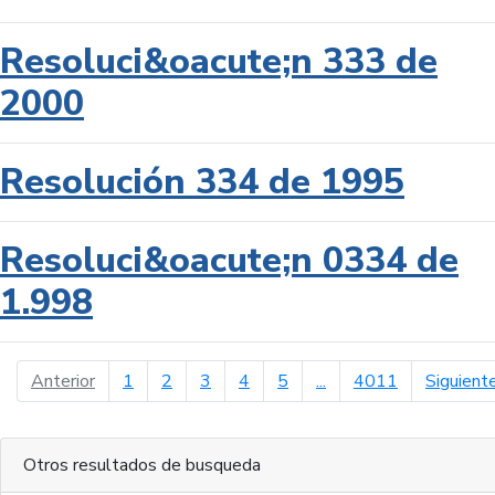
Resoluci&oacute;n 333 de
2000
Resolución 334 de 1995
Resoluci&oacute;n 0334 de
1.998
página anterior
Anterior
1
2
3
4
5
...
4011
Siguient
Otros resultados de busqueda