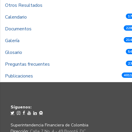
Otros Resultados
Calendario
17
Documentos
228
Galería
214
Glosario
54
Preguntas frecuentes
23
Publicaciones
4011
Síguenos:
Superintendencia Financiera de Colombia
Dirección:
Calle 7 No. 4 - 49 Bogotá, D.C.