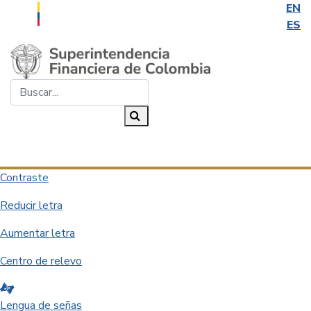
EN
ES
Saltar al contenido principal
Buscar...
Buscar
Desplegar navegación
Contraste
Reducir letra
Aumentar letra
Centro de relevo
Lengua de señas