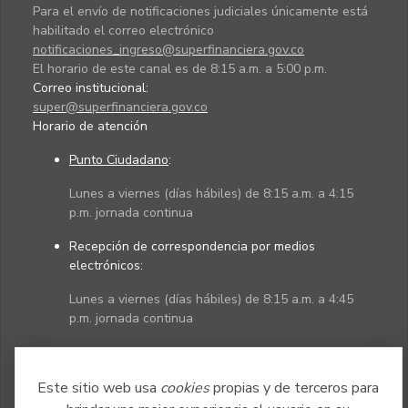
Para el envío de notificaciones judiciales únicamente está
habilitado el correo electrónico
notificaciones_ingreso@superfinanciera.gov.co
El horario de este canal es de 8:15 a.m. a 5:00 p.m.
Correo institucional:
super@superfinanciera.gov.co
Horario de atención
Punto Ciudadano
:
Lunes a viernes (días hábiles) de 8:15 a.m. a 4:15
p.m. jornada continua
Recepción de correspondencia por medios
electrónicos:
Lunes a viernes (días hábiles) de 8:15 a.m. a 4:45
p.m. jornada continua
Políticas
Mapa del sitio
Este sitio web usa
cookies
propias y de terceros para