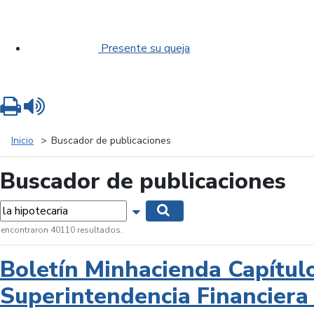
Presente su queja
Imprimir
Leer contenido
Inicio
Buscador de publicaciones
Buscador de publicaciones
labras...
Mostrar opciones de búsqueda
Buscar
 encontraron 40110 resultados.
Boletín Minhacienda Capítul
Superintendencia Financiera 