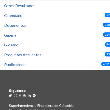
Otros Resultados
Calendario
17
Documentos
228
Galería
214
Glosario
54
Preguntas frecuentes
23
Publicaciones
4011
Síguenos:
Superintendencia Financiera de Colombia