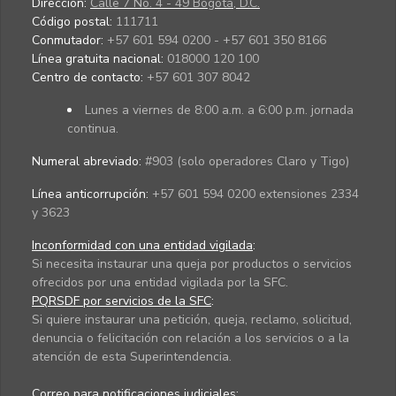
Dirección:
Calle 7 No. 4 - 49 Bogotá, D.C.
Código postal:
111711
Conmutador:
+57 601 594 0200 - +57 601 350 8166
Línea gratuita nacional:
018000 120 100
Centro de contacto:
+57 601 307 8042
Lunes a viernes de 8:00 a.m. a 6:00 p.m. jornada
continua.
Numeral abreviado:
#903 (solo operadores Claro y Tigo)
Línea anticorrupción:
+57 601 594 0200 extensiones 2334
y 3623
Inconformidad con una entidad vigilada
:
Si necesita instaurar una queja por productos o servicios
ofrecidos por una entidad vigilada por la SFC.
PQRSDF por servicios de la SFC
:
Si quiere instaurar una petición, queja, reclamo, solicitud,
denuncia o felicitación con relación a los servicios o a la
atención de esta Superintendencia.
Correo para notificaciones judiciales: