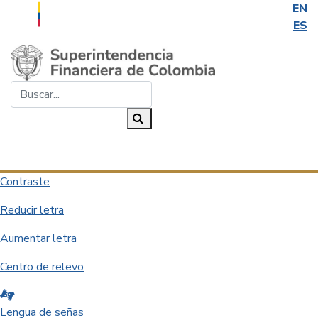
EN
ES
Saltar al contenido principal
Buscar...
Buscar
Desplegar navegación
Contraste
Reducir letra
Aumentar letra
Centro de relevo
Lengua de señas