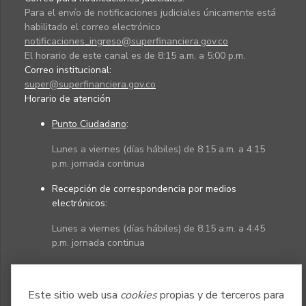
Para el envío de notificaciones judiciales únicamente está
habilitado el correo electrónico
notificaciones_ingreso@superfinanciera.gov.co
El horario de este canal es de 8:15 a.m. a 5:00 p.m.
Correo institucional:
super@superfinanciera.gov.co
Horario de atención
Punto Ciudadano
:
Lunes a viernes (días hábiles) de 8:15 a.m. a 4:15
p.m. jornada continua
Recepción de correspondencia por medios
electrónicos:
Lunes a viernes (días hábiles) de 8:15 a.m. a 4:45
p.m. jornada continua
Políticas
Mapa del sitio
Este sitio web usa
cookies
propias y de terceros para