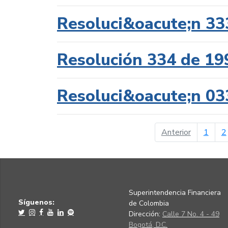
Resoluci&oacute;n 33
Resolución 334 de 19
Resoluci&oacute;n 03
página ant
Anterior
1
2
Superintendencia Financiera
Síguenos:
de Colombia
Dirección:
Calle 7 No. 4 - 49
Bogotá, D.C.