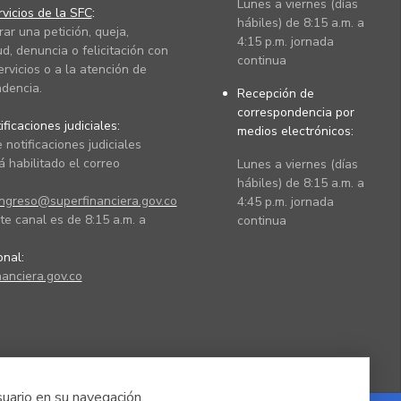
Lunes a viernes (días
vicios de la SFC
:
hábiles) de 8:15 a.m. a
rar una petición, queja,
4:15 p.m. jornada
ud, denuncia o felicitación con
continua
ervicios o a la atención de
dencia.
Recepción de
correspondencia por
ficaciones judiciales:
medios electrónicos:
 notificaciones judiciales
 habilitado el correo
Lunes a viernes (días
hábiles) de 8:15 a.m. a
ingreso@superfinanciera.gov.co
4:45 p.m. jornada
te canal es de 8:15 a.m. a
continua
ional:
anciera.gov.co
suario en su navegación.