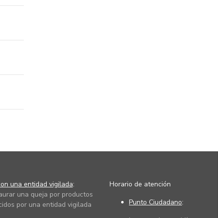
on una entidad vigilada
:
Horario de atención
taurar una queja por productos
Punto Ciudadano
:
cidos por una entidad vigilada