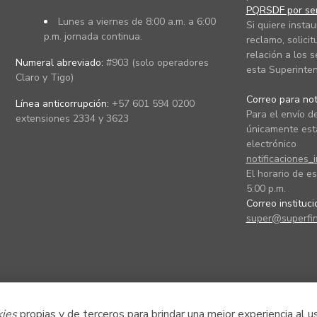
PQRSDF por ser
Lunes a viernes de 8:00 a.m. a 6:00
Si quiere instau
p.m. jornada continua.
reclamo, solicit
relación a los s
Numeral abreviado:
#903 (solo operadores
esta Superinten
Claro y Tigo)
Correo para noti
Línea anticorrupción:
+57 601 594 0200
Para el envío de
extensiones 2334 y 3623
únicamente está
electrónico
notificaciones_
El horario de es
5:00 p.m.
Correo instituc
super@superfin
kies
propias y de terceros para brindar una mejor experiencia al u