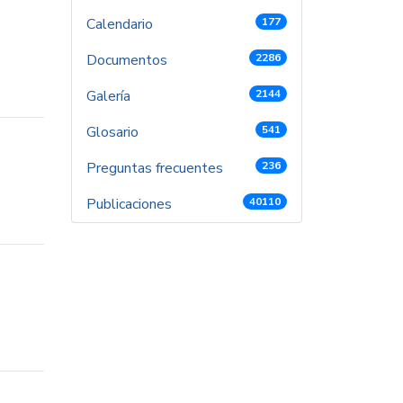
Calendario
177
Documentos
2286
Galería
2144
Glosario
541
Preguntas frecuentes
236
Publicaciones
40110