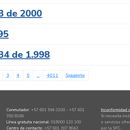
3 de 2000
95
34 de 1.998
erior
página siguiente
3
4
5
...
4011
Siguiente
Conmutador:
+57 601 594 0200 - +57 601
Inconformidad c
350 8166
Si necesita ins
Línea gratuita nacional:
018000 120 100
o servicios ofre
Centro de contacto:
+57 601 307 8042
por la SFC.