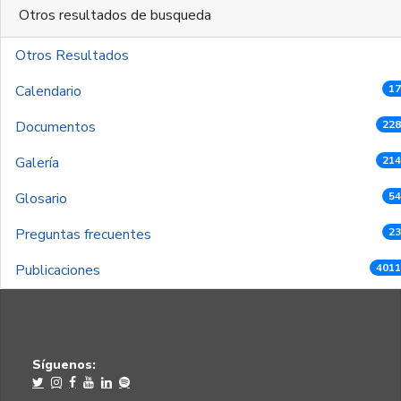
Otros resultados de busqueda
Otros Resultados
Calendario
17
Documentos
228
Galería
214
Glosario
54
Preguntas frecuentes
23
Publicaciones
4011
Síguenos: