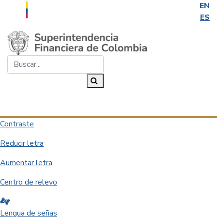
EN
ES
Saltar al contenido principal
Buscar...
Buscar
Desplegar navegación
Contraste
Reducir letra
Aumentar letra
Centro de relevo
Lengua de señas