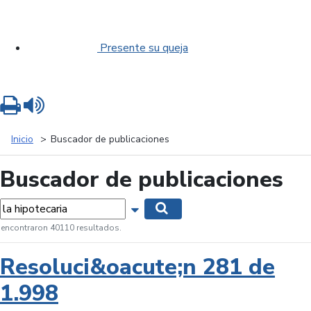
Presente su queja
Imprimir
Leer contenido
Inicio
Buscador de publicaciones
Buscador de publicaciones
labras...
Mostrar opciones de búsqueda
Buscar
 encontraron 40110 resultados.
Resoluci&oacute;n 281 de
1.998