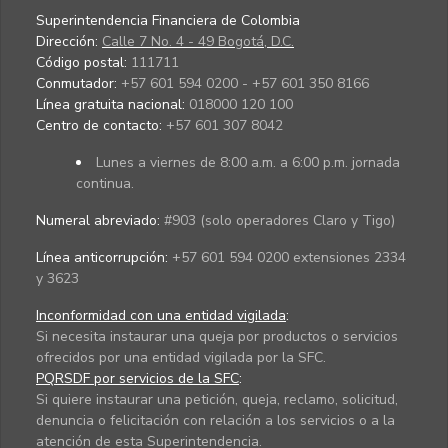
Superintendencia Financiera de Colombia
Dirección:
Calle 7 No. 4 - 49 Bogotá, D.C.
Código postal:
111711
Conmutador:
+57 601 594 0200 - +57 601 350 8166
Línea gratuita nacional:
018000 120 100
Centro de contacto:
+57 601 307 8042
Lunes a viernes de 8:00 a.m. a 6:00 p.m. jornada
continua.
Numeral abreviado:
#903 (solo operadores Claro y Tigo)
Línea anticorrupción:
+57 601 594 0200 extensiones 2334
y 3623
Inconformidad con una entidad vigilada
:
Si necesita instaurar una queja por productos o servicios
ofrecidos por una entidad vigilada por la SFC.
PQRSDF por servicios de la SFC
:
Si quiere instaurar una petición, queja, reclamo, solicitud,
denuncia o felicitación con relación a los servicios o a la
atención de esta Superintendencia.