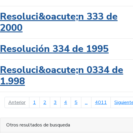
Resoluci&oacute;n 333 de
2000
Resolución 334 de 1995
Resoluci&oacute;n 0334 de
1.998
página anterior
Anterior
1
2
3
4
5
...
4011
Siguient
Otros resultados de busqueda