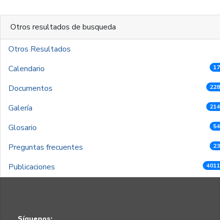
Otros resultados de busqueda
Otros Resultados
Calendario
17
Documentos
228
Galería
214
Glosario
54
Preguntas frecuentes
23
Publicaciones
4011
Síguenos: