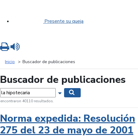
Presente su queja
Imprimir
Leer contenido
Inicio
Buscador de publicaciones
Buscador de publicaciones
labras...
Mostrar opciones de búsqueda
Buscar
 encontraron 40110 resultados.
Norma expedida: Resolución
275 del 23 de mayo de 2001