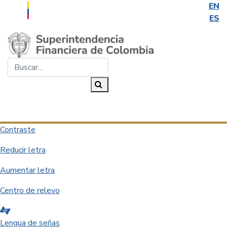
EN
ES
Saltar al contenido principal
Buscar...
Buscar
Desplegar navegación
Contraste
Reducir letra
Aumentar letra
Centro de relevo
Lengua de señas