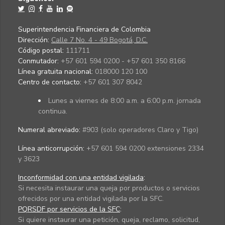
Superintendencia Financiera de Colombia
Dirección:
Calle 7 No. 4 - 49 Bogotá, D.C.
Código postal:
111711
Conmutador:
+57 601 594 0200 - +57 601 350 8166
Línea gratuita nacional:
018000 120 100
Centro de contacto:
+57 601 307 8042
Lunes a viernes de 8:00 a.m. a 6:00 p.m. jornada
continua.
Numeral abreviado:
#903 (solo operadores Claro y Tigo)
Línea anticorrupción:
+57 601 594 0200 extensiones 2334
y 3623
Inconformidad con una entidad vigilada
:
Si necesita instaurar una queja por productos o servicios
ofrecidos por una entidad vigilada por la SFC.
PQRSDF por servicios de la SFC
:
Si quiere instaurar una petición, queja, reclamo, solicitud,