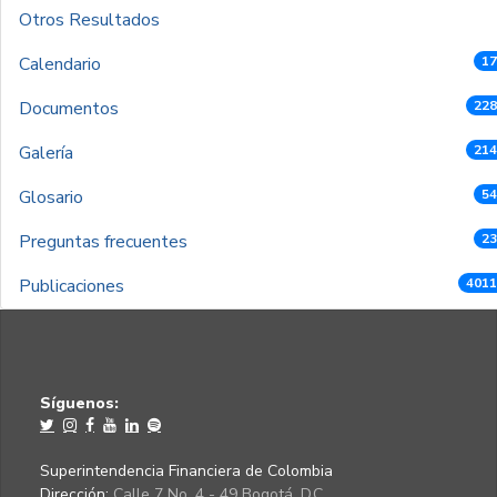
Otros Resultados
Calendario
17
Documentos
228
Galería
214
Glosario
54
Preguntas frecuentes
23
Publicaciones
4011
Síguenos:
Superintendencia Financiera de Colombia
Dirección:
Calle 7 No. 4 - 49 Bogotá, D.C.