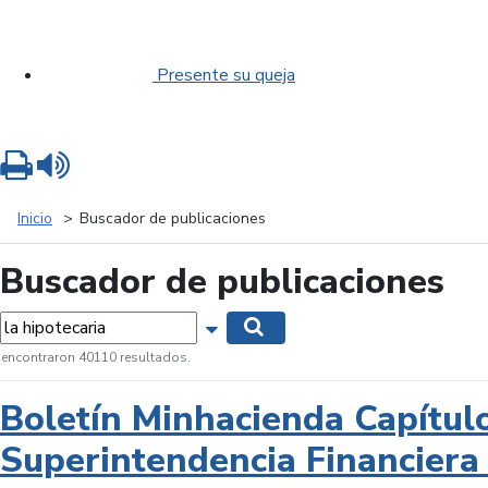
Presente su queja
Imprimir
Leer contenido
Inicio
Buscador de publicaciones
Buscador de publicaciones
labras...
Mostrar opciones de búsqueda
Buscar
 encontraron 40110 resultados.
Boletín Minhacienda Capítul
Superintendencia Financiera 