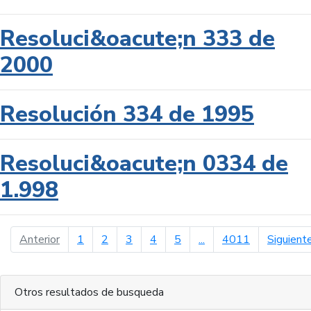
Resoluci&oacute;n 333 de
2000
Resolución 334 de 1995
Resoluci&oacute;n 0334 de
1.998
página anterior
Anterior
1
2
3
4
5
...
4011
Siguient
Otros resultados de busqueda