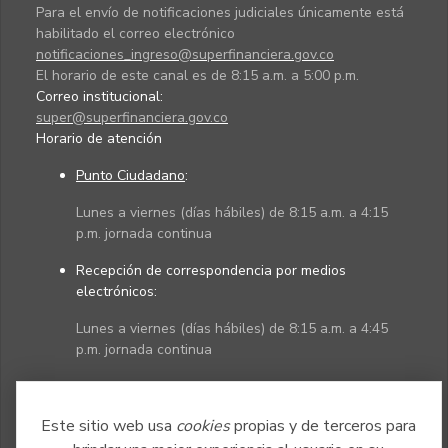
Para el envío de notificaciones judiciales únicamente está
habilitado el correo electrónico
notificaciones_ingreso@superfinanciera.gov.co
El horario de este canal es de 8:15 a.m. a 5:00 p.m.
Correo institucional:
super@superfinanciera.gov.co
Horario de atención
Punto Ciudadano
:
Lunes a viernes (días hábiles) de 8:15 a.m. a 4:15
p.m. jornada continua
Recepción de correspondencia por medios
electrónicos:
Lunes a viernes (días hábiles) de 8:15 a.m. a 4:45
p.m. jornada continua
Políticas
Mapa del sitio
Este sitio web usa
cookies
propias y de terceros para