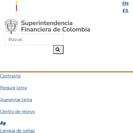
EN
ES
Saltar al contenido principal
Buscar...
Buscar
Desplegar navegación
Contraste
Reducir letra
Aumentar letra
Centro de relevo
Lengua de señas