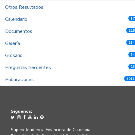
Otros Resultados
Calendario
17
Documentos
228
Galería
214
Glosario
54
Preguntas frecuentes
23
Publicaciones
4011
Síguenos:
Superintendencia Financiera de Colombia