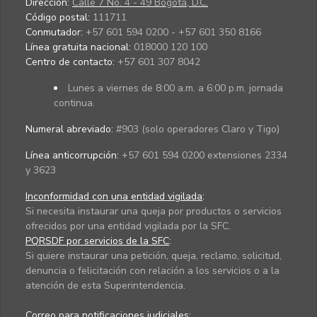
Dirección:
Calle 7 No. 4 - 49 Bogotá, D.C.
Código postal:
111711
Conmutador:
+57 601 594 0200 - +57 601 350 8166
Línea gratuita nacional:
018000 120 100
Centro de contacto:
+57 601 307 8042
Lunes a viernes de 8:00 a.m. a 6:00 p.m. jornada
continua.
Numeral abreviado:
#903 (solo operadores Claro y Tigo)
Línea anticorrupción:
+57 601 594 0200 extensiones 2334
y 3623
Inconformidad con una entidad vigilada
:
Si necesita instaurar una queja por productos o servicios
ofrecidos por una entidad vigilada por la SFC.
PQRSDF por servicios de la SFC
:
Si quiere instaurar una petición, queja, reclamo, solicitud,
denuncia o felicitación con relación a los servicios o a la
atención de esta Superintendencia.
Correo para notificaciones judiciales: