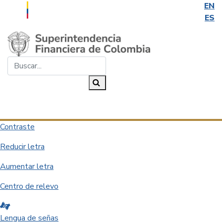
EN
ES
Saltar al contenido principal
Buscar...
Buscar
Desplegar navegación
Contraste
Reducir letra
Aumentar letra
Centro de relevo
Lengua de señas