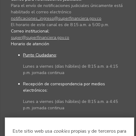
Para el envío de notificaciones judiciales únicamente está
habilitado el correo electrónico
notificaciones_ingreso@superfinanciera.gov.co
El horario de este canal es de 8:15 a.m. a 5:00 p.m.
Correo institucional:
super@superfinanciera.gov.co
Horario de atención
Punto Ciudadano
:
Lunes a viernes (días hábiles) de 8:15 a.m. a 4:15
p.m. jornada continua
Recepción de correspondencia por medios
electrónicos:
Lunes a viernes (días hábiles) de 8:15 a.m. a 4:45
p.m. jornada continua
Políticas
Mapa del sitio
Este sitio web usa
cookies
propias y de terceros para