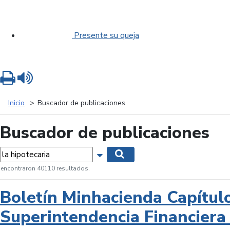
Presente su queja
Imprimir
Leer contenido
Inicio
Buscador de publicaciones
Buscador de publicaciones
labras...
Mostrar opciones de búsqueda
Buscar
 encontraron 40110 resultados.
Boletín Minhacienda Capítul
Superintendencia Financiera 