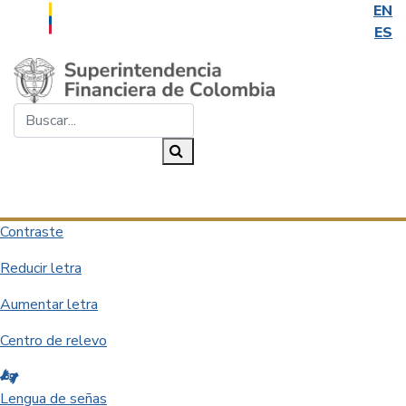
EN
ES
Saltar al contenido principal
Buscar...
Buscar
Desplegar navegación
Contraste
Reducir letra
Aumentar letra
Centro de relevo
Lengua de señas