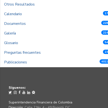
Otros Resultados
Calendario
17
Documentos
228
Galería
214
Glosario
54
Preguntas frecuentes
23
Publicaciones
4011
Síguenos:
Superintendencia Financiera de Colombia
Dirección:
Calle 7 No. 4 - 49 Bogotá, D.C.