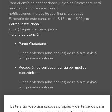
Para el envío de notificaciones judiciales únicamente está
habilitado el correo electrónico
notificaciones_ingreso@superfinanciera.gov.co
El horario de este canal es de 8:15 a.m. a 5:00 p.m.
Correo institucional:
super@superfinanciera.gov.co
Horario de atención
Punto Ciudadano
:
Lunes a viernes (días hábiles) de 8:15 a.m. a 4:15
p.m. jornada continua
Recepción de correspondencia por medios
electrónicos:
Lunes a viernes (días hábiles) de 8:15 a.m. a 4:45
p.m. jornada continua
Políticas
Mapa del sitio
Este sitio web usa
cookies
propias y de terceros para