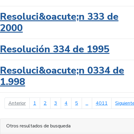
Resoluci&oacute;n 333 de
2000
Resolución 334 de 1995
Resoluci&oacute;n 0334 de
1.998
página anterior
Anterior
1
2
3
4
5
...
4011
Siguient
Otros resultados de busqueda