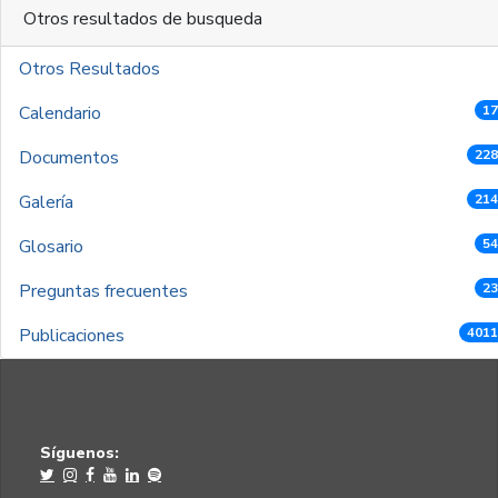
Otros resultados de busqueda
Otros Resultados
Calendario
17
Documentos
228
Galería
214
Glosario
54
Preguntas frecuentes
23
Publicaciones
4011
Síguenos: