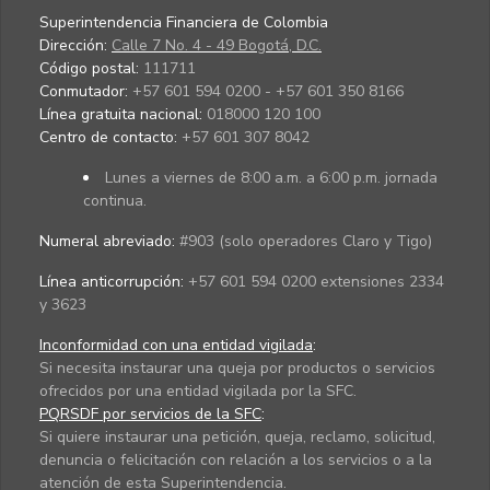
Superintendencia Financiera de Colombia
Dirección:
Calle 7 No. 4 - 49 Bogotá, D.C.
Código postal:
111711
Conmutador:
+57 601 594 0200 - +57 601 350 8166
Línea gratuita nacional:
018000 120 100
Centro de contacto:
+57 601 307 8042
Lunes a viernes de 8:00 a.m. a 6:00 p.m. jornada
continua.
Numeral abreviado:
#903 (solo operadores Claro y Tigo)
Línea anticorrupción:
+57 601 594 0200 extensiones 2334
y 3623
Inconformidad con una entidad vigilada
:
Si necesita instaurar una queja por productos o servicios
ofrecidos por una entidad vigilada por la SFC.
PQRSDF por servicios de la SFC
:
Si quiere instaurar una petición, queja, reclamo, solicitud,
denuncia o felicitación con relación a los servicios o a la
atención de esta Superintendencia.