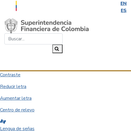
EN
ES
Saltar al contenido principal
Buscar...
Buscar
Desplegar navegación
Contraste
Reducir letra
Aumentar letra
Centro de relevo
Lengua de señas