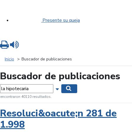
Presente su queja
Imprimir
Leer contenido
Inicio
Buscador de publicaciones
Buscador de publicaciones
labras...
Mostrar opciones de búsqueda
Buscar
 encontraron 40110 resultados.
Resoluci&oacute;n 281 de
1.998