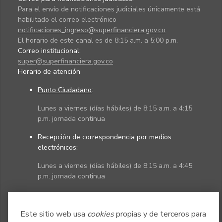
Para el envío de notificaciones judiciales únicamente está
habilitado el correo electrónico
notificaciones_ingreso@superfinanciera.gov.co
El horario de este canal es de 8:15 a.m. a 5:00 p.m.
Correo institucional:
super@superfinanciera.gov.co
Horario de atención
Punto Ciudadano
:
Lunes a viernes (días hábiles) de 8:15 a.m. a 4:15
p.m. jornada continua
Recepción de correspondencia por medios
electrónicos:
Lunes a viernes (días hábiles) de 8:15 a.m. a 4:45
p.m. jornada continua
Políticas
Mapa del sitio
Este sitio web usa
cookies
propias y de terceros para