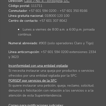
Dirección:
Calle 7 No. 4 - 49 Bogotá, D.C.
Código postal:
111711
Conmutador:
+57 601 594 0200 - +57 601 350 8166
Línea gratuita nacional:
018000 120 100
Centro de contacto:
+57 601 307 8042
Lunes a viernes de 8:00 a.m. a 6:00 p.m. jornada
continua.
Numeral abreviado:
#903 (solo operadores Claro y Tigo)
Línea anticorrupción:
+57 601 594 0200 extensiones 2334
y 3623
Inconformidad con una entidad vigilada
:
Si necesita instaurar una queja por productos o servicios
ofrecidos por una entidad vigilada por la SFC.
PQRSDF por servicios de la SFC
:
Si quiere instaurar una petición, queja, reclamo, solicitud,
denuncia o felicitación con relación a los servicios o a la
atención de esta Superintendencia.
Correo para notificaciones judiciales: