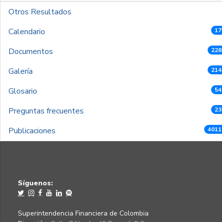
Otros Resultados
Calendario
17
Documentos
228
Galería
214
Glosario
54
Preguntas frecuentes
23
Publicaciones
4011
Síguenos:
Superintendencia Financiera de Colombia