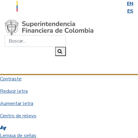
EN
ES
Saltar al contenido principal
Buscar...
Buscar
Desplegar navegación
Contraste
Reducir letra
Aumentar letra
Centro de relevo
Lengua de señas