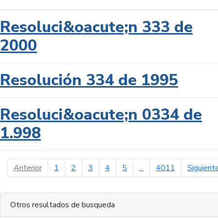
Resoluci&oacute;n 333 de
2000
Resolución 334 de 1995
Resoluci&oacute;n 0334 de
1.998
página anterior
Anterior
1
2
3
4
5
...
4011
Siguient
Otros resultados de busqueda