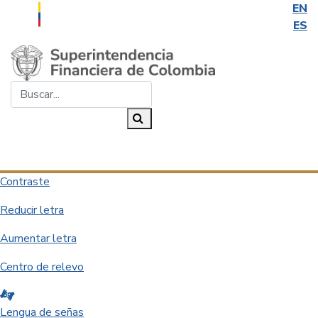
EN
ES
Saltar al contenido principal
Buscar...
Buscar
Desplegar navegación
Contraste
Reducir letra
Aumentar letra
Centro de relevo
Lengua de señas