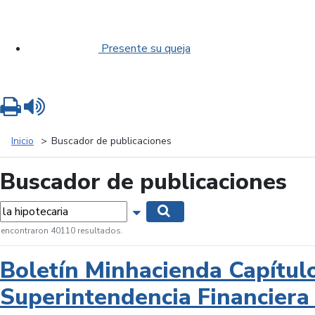
Presente su queja
Imprimir
Leer contenido
Inicio
Buscador de publicaciones
Buscador de publicaciones
labras...
Mostrar opciones de búsqueda
Buscar
 encontraron 40110 resultados.
Boletín Minhacienda Capítul
Superintendencia Financiera 