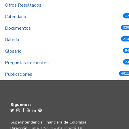
Otros Resultados
Calendario
17
Documentos
228
Galería
214
Glosario
54
Preguntas frecuentes
23
Publicaciones
4011
Síguenos:
Superintendencia Financiera de Colombia
Dirección:
Calle 7 No. 4 - 49 Bogotá, D.C.