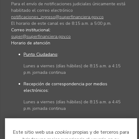
Para el envío de notificaciones judiciales únicamente está
habilitado el correo electrónico
notificaciones_ingreso@superfinanciera.gov.co
El horario de este canal es de 8:15 a.m. a 5:00 p.m.
Correo institucional:
super@superfinanciera.gov.co
Horario de atención
Punto Ciudadano
:
Lunes a viernes (días hábiles) de 8:15 a.m. a 4:15
p.m. jornada continua
Recepción de correspondencia por medios
electrónicos:
Lunes a viernes (días hábiles) de 8:15 a.m. a 4:45
p.m. jornada continua
Políticas
Mapa del sitio
Este sitio web usa
cookies
propias y de terceros para