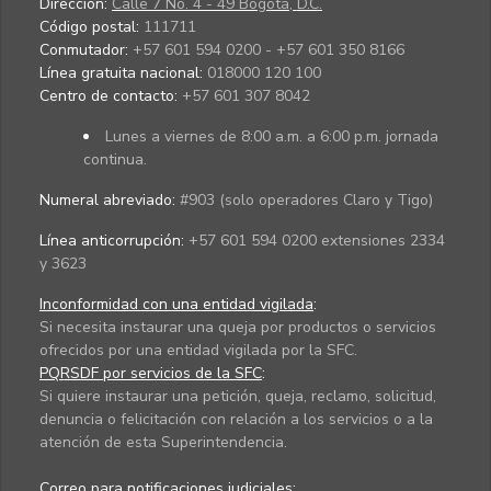
Dirección:
Calle 7 No. 4 - 49 Bogotá, D.C.
Código postal:
111711
Conmutador:
+57 601 594 0200 - +57 601 350 8166
Línea gratuita nacional:
018000 120 100
Centro de contacto:
+57 601 307 8042
Lunes a viernes de 8:00 a.m. a 6:00 p.m. jornada
continua.
Numeral abreviado:
#903 (solo operadores Claro y Tigo)
Línea anticorrupción:
+57 601 594 0200 extensiones 2334
y 3623
Inconformidad con una entidad vigilada
:
Si necesita instaurar una queja por productos o servicios
ofrecidos por una entidad vigilada por la SFC.
PQRSDF por servicios de la SFC
:
Si quiere instaurar una petición, queja, reclamo, solicitud,
denuncia o felicitación con relación a los servicios o a la
atención de esta Superintendencia.
Correo para notificaciones judiciales: