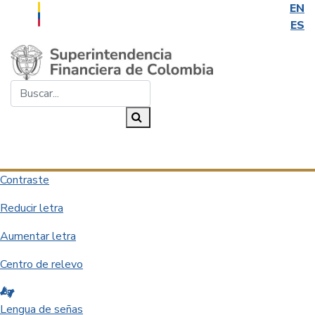
EN
ES
Saltar al contenido principal
Buscar...
Buscar
Desplegar navegación
Contraste
Reducir letra
Aumentar letra
Centro de relevo
Lengua de señas