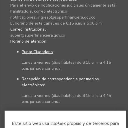
Para el envío de notificaciones judiciales únicamente está
habilitado el correo electrónico
notificaciones_ingreso@superfinanciera.gov.co
El horario de este canal es de 8:15 a.m. a 5:00 p.m.
Correo institucional:
super@superfinanciera.gov.co
Horario de atención
Punto Ciudadano
:
Lunes a viernes (días hábiles) de 8:15 a.m. a 4:15
p.m. jornada continua
Recepción de correspondencia por medios
electrónicos:
Lunes a viernes (días hábiles) de 8:15 a.m. a 4:45
p.m. jornada continua
Políticas
Mapa del sitio
Este sitio web usa
cookies
propias y de terceros para