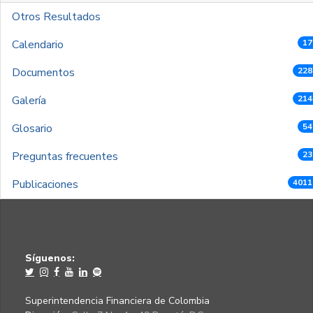
Otros Resultados
Calendario
17
Documentos
228
Galería
214
Glosario
54
Preguntas frecuentes
23
Publicaciones
4011
Síguenos:
Superintendencia Financiera de Colombia