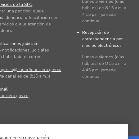
Lunes a viernes (días
vicios de la SFC
:
hábiles) de 8:15 a.m. a
rar una petición, queja,
4:15 p.m. jornada
ud, denuncia o felicitación con
continua
ervicios o a la atención de
dencia.
Recepción de
correspondencia por
ficaciones judiciales:
medios electrónicos:
 notificaciones judiciales
 habilitado el correo
Lunes a viernes (días
hábiles) de 8:15 a.m. a
ingreso@superfinanciera.gov.co
4:45 p.m. jornada
te canal es de 8:15 a.m. a
continua
ional:
anciera.gov.co
suario en su navegación.