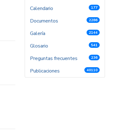
Calendario
177
Documentos
2286
Galería
2144
Glosario
541
Preguntas frecuentes
236
Publicaciones
40110