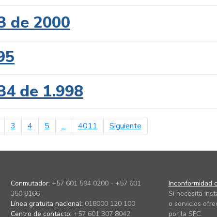
3 de 2000
95
34 de 1.998
erior
página siguiente
3
4
5
...
4011
Siguiente
Conmutador:
+57 601 594 0200 - +57 601
Inconformidad c
350 8166
Si necesita ins
Línea gratuita nacional:
018000 120 100
o servicios ofre
Centro de contacto:
+57 601 307 8042
por la SFC.