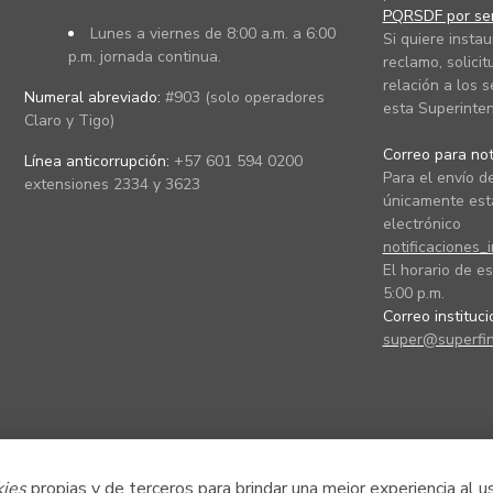
PQRSDF por ser
Lunes a viernes de 8:00 a.m. a 6:00
Si quiere instau
p.m. jornada continua.
reclamo, solicit
relación a los s
Numeral abreviado:
#903 (solo operadores
esta Superinten
Claro y Tigo)
Correo para noti
Línea anticorrupción:
+57 601 594 0200
Para el envío de
extensiones 2334 y 3623
únicamente está
electrónico
notificaciones_
El horario de es
5:00 p.m.
Correo instituc
super@superfin
kies
propias y de terceros para brindar una mejor experiencia al u