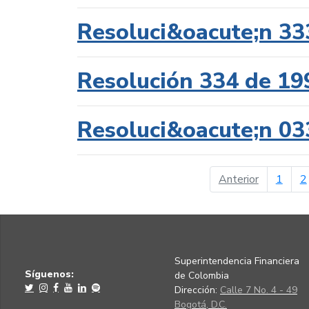
Resoluci&oacute;n 33
Resolución 334 de 19
Resoluci&oacute;n 03
página ant
Anterior
1
2
Superintendencia Financiera
Síguenos:
de Colombia
Dirección:
Calle 7 No. 4 - 49
Bogotá, D.C.