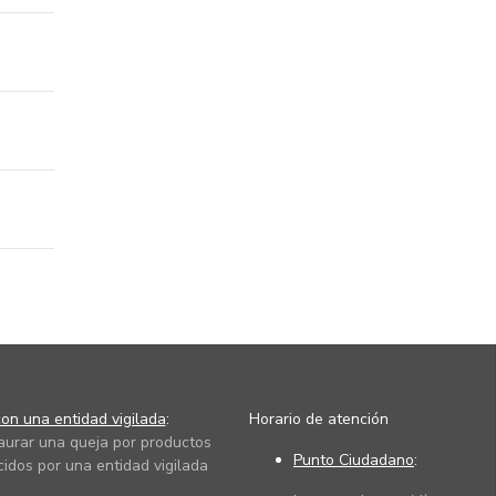
on una entidad vigilada
:
Horario de atención
taurar una queja por productos
Punto Ciudadano
:
cidos por una entidad vigilada