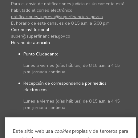
Para el envío de notificaciones judiciales únicamente está
habilitado el correo electrónico
notificaciones_ingreso@superfinanciera.gov.co
El horario de este canal es de 8:15 a.m. a 5:00 p.m.
Correo institucional:
super@superfinanciera.gov.co
Horario de atención
Punto Ciudadano
:
Lunes a viernes (días hábiles) de 8:15 a.m. a 4:15
p.m. jornada continua
Recepción de correspondencia por medios
electrónicos:
Lunes a viernes (días hábiles) de 8:15 a.m. a 4:45
p.m. jornada continua
Políticas
Mapa del sitio
Este sitio web usa
cookies
propias y de terceros para