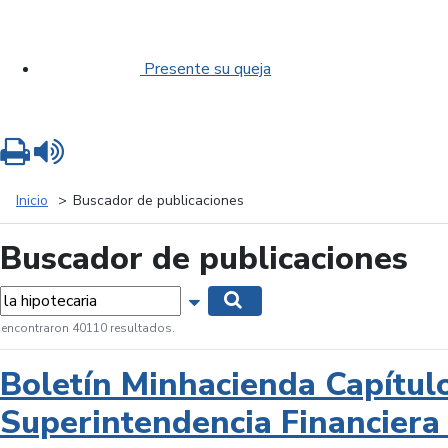
Presente su queja
Imprimir
Leer contenido
Inicio
Buscador de publicaciones
Buscador de publicaciones
labras...
Mostrar opciones de búsqueda
Buscar
 encontraron 40110 resultados.
Boletín Minhacienda Capítul
Superintendencia Financiera 