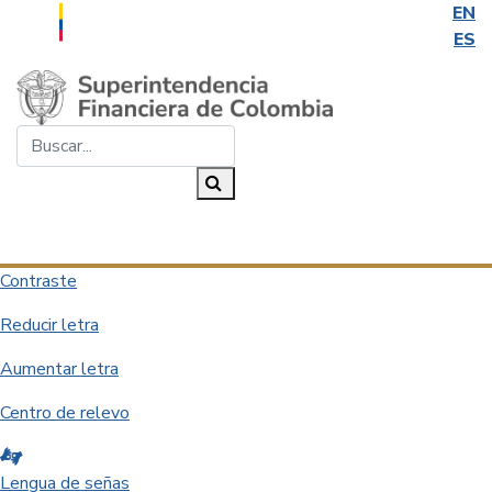
EN
ES
Saltar al contenido principal
Buscar...
Buscar
Desplegar navegación
Contraste
Reducir letra
Aumentar letra
Centro de relevo
Lengua de señas