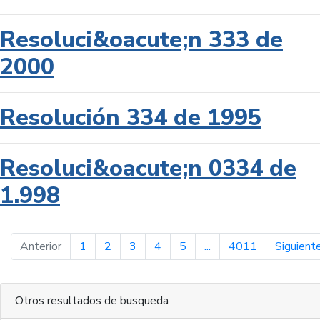
Resoluci&oacute;n 333 de
2000
Resolución 334 de 1995
Resoluci&oacute;n 0334 de
1.998
página anterior
Anterior
1
2
3
4
5
...
4011
Siguient
Otros resultados de busqueda