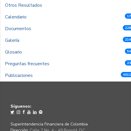
Otros Resultados
Calendario
17
Documentos
228
Galería
214
Glosario
54
Preguntas frecuentes
23
Publicaciones
4011
Síguenos:
Superintendencia Financiera de Colombia
Dirección:
Calle 7 No. 4 - 49 Bogotá, D.C.