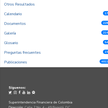
Otros Resultados
Calendario
17
Documentos
228
Galería
214
Glosario
54
Preguntas frecuentes
23
Publicaciones
4011
Síguenos:
Superintendencia Financiera de Colombia
Dirección:
Calle 7 No. 4 - 49 Bogotá, D.C.