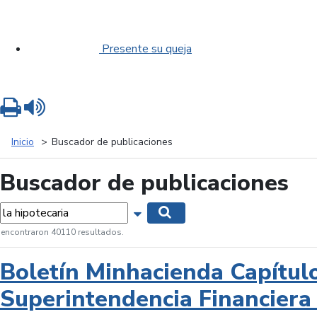
Presente su queja
Imprimir
Leer contenido
Inicio
Buscador de publicaciones
Buscador de publicaciones
labras...
Mostrar opciones de búsqueda
Buscar
 encontraron 40110 resultados.
Boletín Minhacienda Capítul
Superintendencia Financiera 