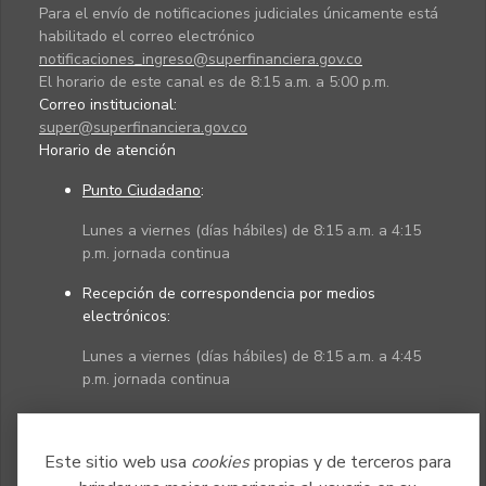
Para el envío de notificaciones judiciales únicamente está
habilitado el correo electrónico
notificaciones_ingreso@superfinanciera.gov.co
El horario de este canal es de 8:15 a.m. a 5:00 p.m.
Correo institucional:
super@superfinanciera.gov.co
Horario de atención
Punto Ciudadano
:
Lunes a viernes (días hábiles) de 8:15 a.m. a 4:15
p.m. jornada continua
Recepción de correspondencia por medios
electrónicos:
Lunes a viernes (días hábiles) de 8:15 a.m. a 4:45
p.m. jornada continua
Políticas
Mapa del sitio
Este sitio web usa
cookies
propias y de terceros para