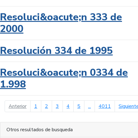
Resoluci&oacute;n 333 de
2000
Resolución 334 de 1995
Resoluci&oacute;n 0334 de
1.998
página anterior
Anterior
1
2
3
4
5
...
4011
Siguient
Otros resultados de busqueda