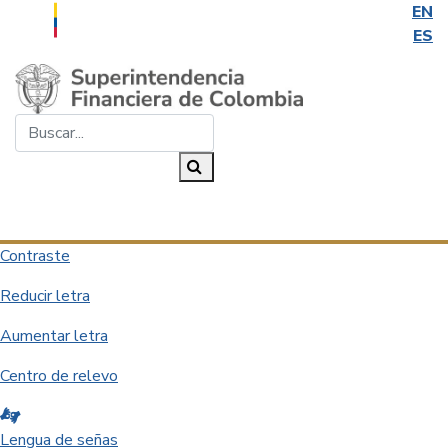
EN
ES
Saltar al contenido principal
Buscar...
Buscar
Desplegar navegación
Contraste
Reducir letra
Aumentar letra
Centro de relevo
Lengua de señas