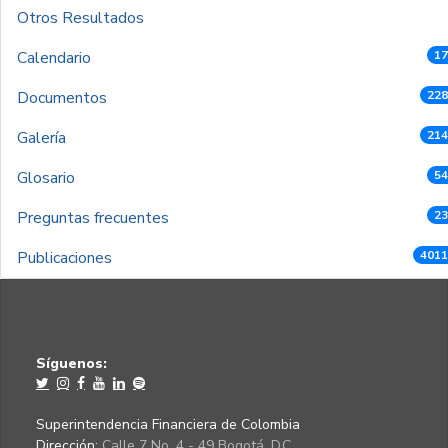
Otros Resultados
Calendario
17
Documentos
228
Galería
214
Glosario
54
Preguntas frecuentes
23
Publicaciones
4011
Síguenos:
Superintendencia Financiera de Colombia
Dirección:
Calle 7 No. 4 - 49 Bogotá, D.C.