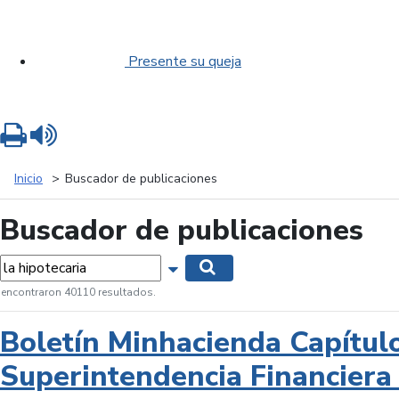
Presente su queja
Imprimir
Leer contenido
Inicio
Buscador de publicaciones
Buscador de publicaciones
labras...
Mostrar opciones de búsqueda
Buscar
 encontraron 40110 resultados.
Boletín Minhacienda Capítul
Superintendencia Financiera 