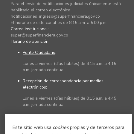
Para el envío de notificaciones judiciales únicamente está
habilitado el correo electrónico
notificaciones_ingreso@superfinanciera.gov.co
El horario de este canal es de 8:15 a.m. a 5:00 p.m.
Correo institucional:
super@superfinanciera.gov.co
Horario de atención
Punto Ciudadano
:
Lunes a viernes (días hábiles) de 8:15 a.m. a 4:15
p.m. jornada continua
Recepción de correspondencia por medios
electrónicos:
Lunes a viernes (días hábiles) de 8:15 a.m. a 4:45
p.m. jornada continua
Políticas
Mapa del sitio
Este sitio web usa
cookies
propias y de terceros para