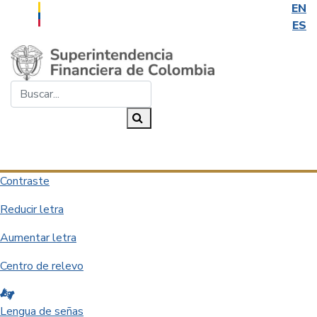
EN
ES
Saltar al contenido principal
Buscar...
Buscar
Desplegar navegación
Contraste
Reducir letra
Aumentar letra
Centro de relevo
Lengua de señas