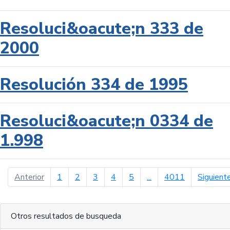
Resoluci&oacute;n 333 de
2000
Resolución 334 de 1995
Resoluci&oacute;n 0334 de
1.998
página anterior
Anterior
1
2
3
4
5
...
4011
Siguient
Otros resultados de busqueda