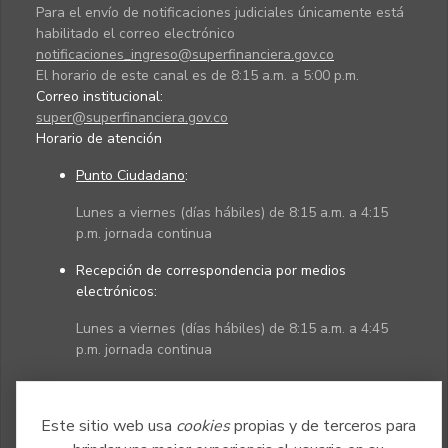
Para el envío de notificaciones judiciales únicamente está
habilitado el correo electrónico
notificaciones_ingreso@superfinanciera.gov.co
El horario de este canal es de 8:15 a.m. a 5:00 p.m.
Correo institucional:
super@superfinanciera.gov.co
Horario de atención
Punto Ciudadano
:
Lunes a viernes (días hábiles) de 8:15 a.m. a 4:15
p.m. jornada continua
Recepción de correspondencia por medios
electrónicos:
Lunes a viernes (días hábiles) de 8:15 a.m. a 4:45
p.m. jornada continua
Políticas
Mapa del sitio
Este sitio web usa
cookies
propias y de terceros para