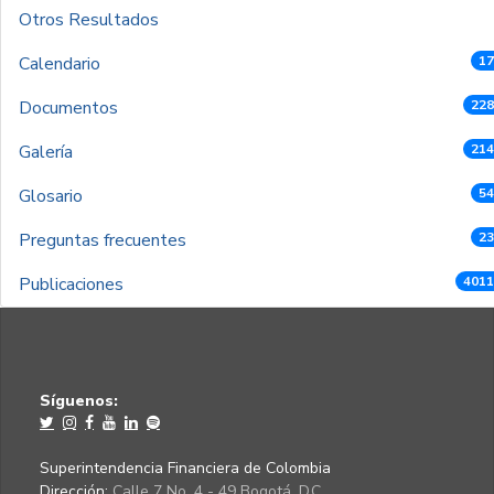
Otros Resultados
Calendario
17
Documentos
228
Galería
214
Glosario
54
Preguntas frecuentes
23
Publicaciones
4011
Síguenos:
Superintendencia Financiera de Colombia
Dirección:
Calle 7 No. 4 - 49 Bogotá, D.C.