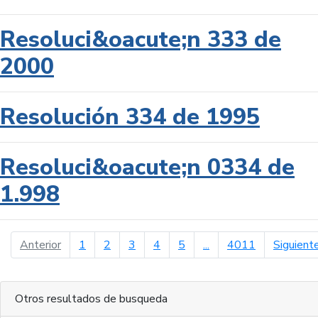
Resoluci&oacute;n 333 de
2000
Resolución 334 de 1995
Resoluci&oacute;n 0334 de
1.998
página anterior
Anterior
1
2
3
4
5
...
4011
Siguient
Otros resultados de busqueda