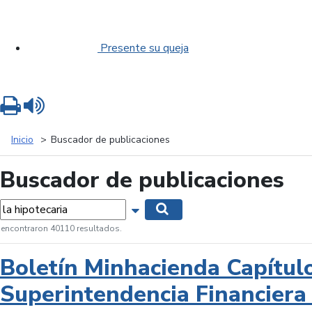
Presente su queja
Imprimir
Leer contenido
Inicio
Buscador de publicaciones
Buscador de publicaciones
labras...
Mostrar opciones de búsqueda
Buscar
 encontraron 40110 resultados.
Boletín Minhacienda Capítul
Superintendencia Financiera 