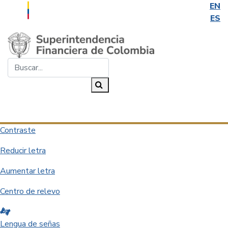
EN
ES
Saltar al contenido principal
Buscar...
Buscar
Desplegar navegación
Contraste
Reducir letra
Aumentar letra
Centro de relevo
Lengua de señas