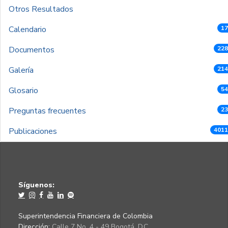
Otros Resultados
Calendario
17
Documentos
228
Galería
214
Glosario
54
Preguntas frecuentes
23
Publicaciones
4011
Síguenos:
Superintendencia Financiera de Colombia
Dirección:
Calle 7 No. 4 - 49 Bogotá, D.C.