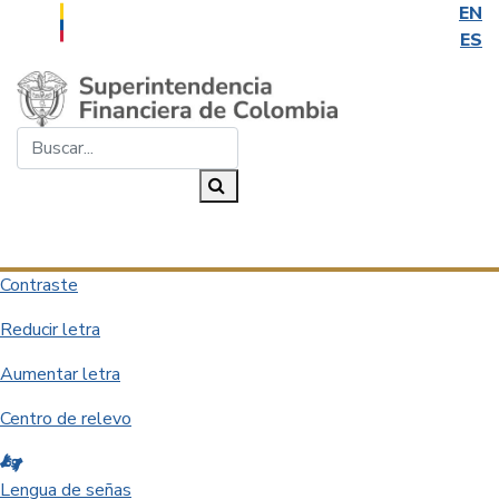
EN
ES
Saltar al contenido principal
Buscar...
Buscar
Desplegar navegación
Contraste
Reducir letra
Aumentar letra
Centro de relevo
Lengua de señas