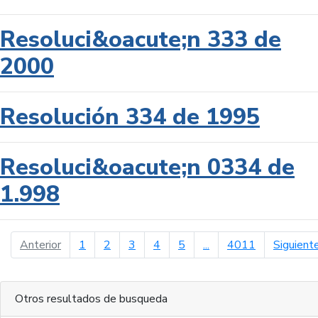
Resoluci&oacute;n 333 de
2000
Resolución 334 de 1995
Resoluci&oacute;n 0334 de
1.998
página anterior
Anterior
1
2
3
4
5
...
4011
Siguient
Otros resultados de busqueda