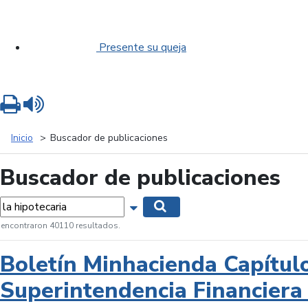
Presente su queja
Imprimir
Leer contenido
Inicio
Buscador de publicaciones
Buscador de publicaciones
labras...
Mostrar opciones de búsqueda
Buscar
 encontraron 40110 resultados.
Boletín Minhacienda Capítul
Superintendencia Financiera 