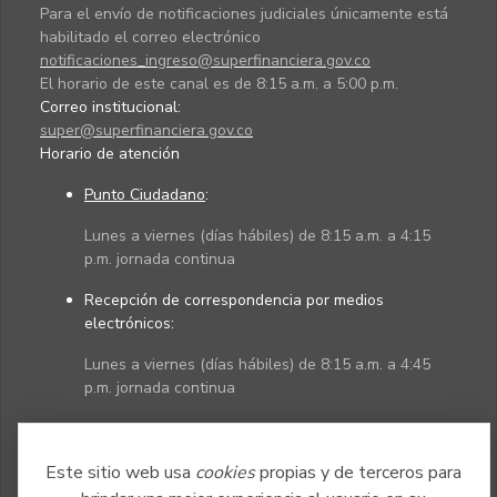
Para el envío de notificaciones judiciales únicamente está
habilitado el correo electrónico
notificaciones_ingreso@superfinanciera.gov.co
El horario de este canal es de 8:15 a.m. a 5:00 p.m.
Correo institucional:
super@superfinanciera.gov.co
Horario de atención
Punto Ciudadano
:
Lunes a viernes (días hábiles) de 8:15 a.m. a 4:15
p.m. jornada continua
Recepción de correspondencia por medios
electrónicos:
Lunes a viernes (días hábiles) de 8:15 a.m. a 4:45
p.m. jornada continua
Políticas
Mapa del sitio
Este sitio web usa
cookies
propias y de terceros para