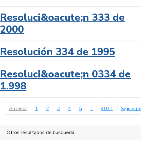
Resoluci&oacute;n 333 de
2000
Resolución 334 de 1995
Resoluci&oacute;n 0334 de
1.998
página anterior
Anterior
1
2
3
4
5
...
4011
Siguient
Otros resultados de busqueda