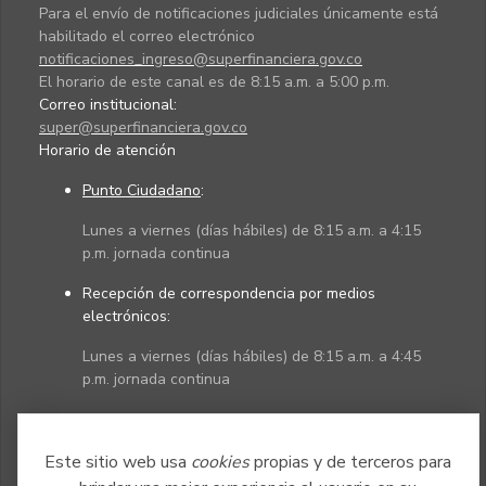
Para el envío de notificaciones judiciales únicamente está
habilitado el correo electrónico
notificaciones_ingreso@superfinanciera.gov.co
El horario de este canal es de 8:15 a.m. a 5:00 p.m.
Correo institucional:
super@superfinanciera.gov.co
Horario de atención
Punto Ciudadano
:
Lunes a viernes (días hábiles) de 8:15 a.m. a 4:15
p.m. jornada continua
Recepción de correspondencia por medios
electrónicos:
Lunes a viernes (días hábiles) de 8:15 a.m. a 4:45
p.m. jornada continua
Políticas
Mapa del sitio
Este sitio web usa
cookies
propias y de terceros para