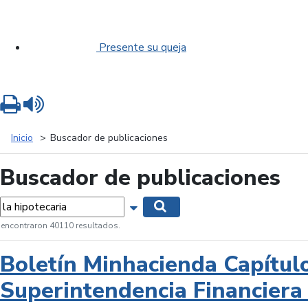
Presente su queja
Imprimir
Leer contenido
Inicio
Buscador de publicaciones
Buscador de publicaciones
labras...
Mostrar opciones de búsqueda
Buscar
 encontraron 40110 resultados.
Boletín Minhacienda Capítul
Superintendencia Financiera 