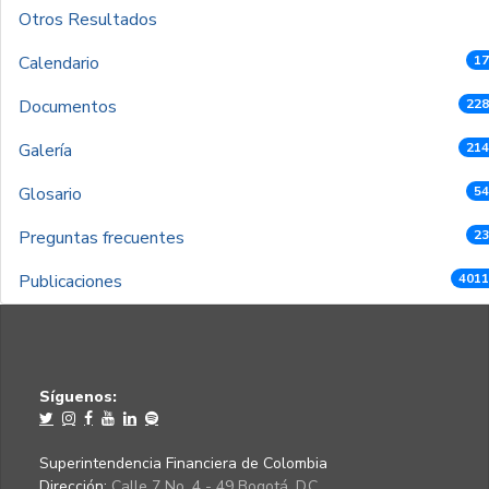
Otros Resultados
Calendario
17
Documentos
228
Galería
214
Glosario
54
Preguntas frecuentes
23
Publicaciones
4011
Síguenos:
Superintendencia Financiera de Colombia
Dirección:
Calle 7 No. 4 - 49 Bogotá, D.C.