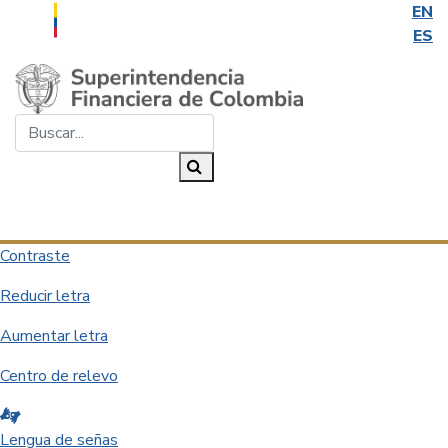
EN
ES
Saltar al contenido principal
Buscar...
Buscar
Desplegar navegación
Contraste
Reducir letra
Aumentar letra
Centro de relevo
Lengua de señas