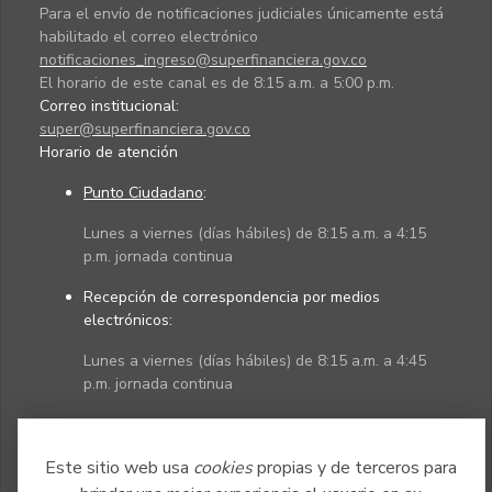
Para el envío de notificaciones judiciales únicamente está
habilitado el correo electrónico
notificaciones_ingreso@superfinanciera.gov.co
El horario de este canal es de 8:15 a.m. a 5:00 p.m.
Correo institucional:
super@superfinanciera.gov.co
Horario de atención
Punto Ciudadano
:
Lunes a viernes (días hábiles) de 8:15 a.m. a 4:15
p.m. jornada continua
Recepción de correspondencia por medios
electrónicos:
Lunes a viernes (días hábiles) de 8:15 a.m. a 4:45
p.m. jornada continua
Políticas
Mapa del sitio
Este sitio web usa
cookies
propias y de terceros para