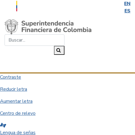
EN
ES
Saltar al contenido principal
Buscar...
Buscar
Desplegar navegación
Contraste
Reducir letra
Aumentar letra
Centro de relevo
Lengua de señas