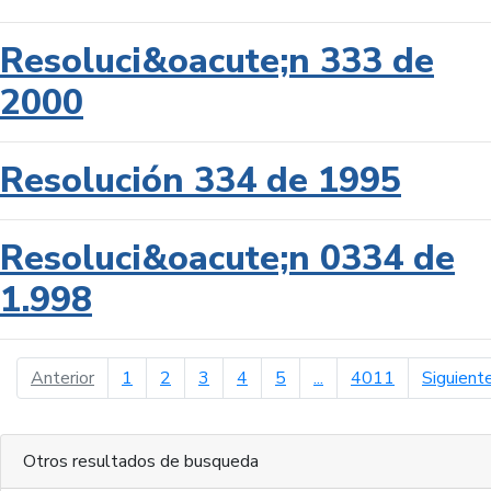
Resoluci&oacute;n 333 de
2000
Resolución 334 de 1995
Resoluci&oacute;n 0334 de
1.998
página anterior
Anterior
1
2
3
4
5
...
4011
Siguient
Otros resultados de busqueda