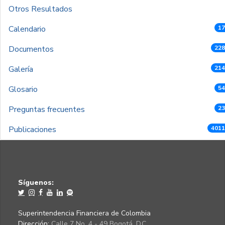
Otros Resultados
Calendario
17
Documentos
228
Galería
214
Glosario
54
Preguntas frecuentes
23
Publicaciones
4011
Síguenos:
Superintendencia Financiera de Colombia
Dirección:
Calle 7 No. 4 - 49 Bogotá, D.C.