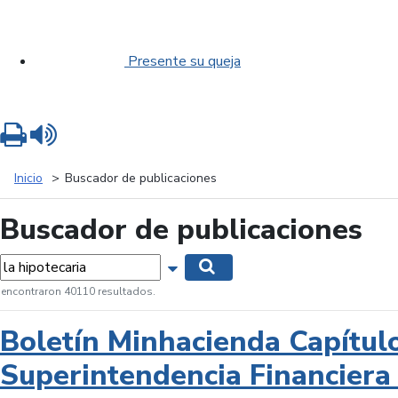
Presente su queja
Imprimir
Leer contenido
Inicio
Buscador de publicaciones
Buscador de publicaciones
labras...
Mostrar opciones de búsqueda
Buscar
 encontraron 40110 resultados.
Boletín Minhacienda Capítul
Superintendencia Financiera 