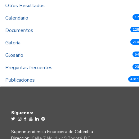
Otros Resultados
Calendario
17
Documentos
228
Galería
214
Glosario
54
Preguntas frecuentes
23
Publicaciones
4011
Síguenos:
Superintendencia Financiera de Colombia
Dirección:
Calle 7 No. 4 - 49 Bogotá, D.C.