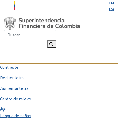
EN
ES
Saltar al contenido principal
Buscar...
Buscar
Desplegar navegación
Contraste
Reducir letra
Aumentar letra
Centro de relevo
Lengua de señas