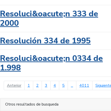
Resoluci&oacute;n 333 de
2000
Resolución 334 de 1995
Resoluci&oacute;n 0334 de
1.998
página anterior
Anterior
1
2
3
4
5
...
4011
Siguient
Otros resultados de busqueda