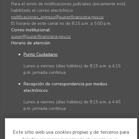
Para el envío de notificaciones judiciales únicamente está
habilitado el correo electrónico
notificaciones_ingreso@superfinanciera.gov.co
El horario de este canal es de 8:15 a.m. a 5:00 p.m.
Correo institucional:
super@superfinanciera.gov.co
Horario de atención
Punto Ciudadano
:
Lunes a viernes (días hábiles) de 8:15 a.m. a 4:15
p.m. jornada continua
Recepción de correspondencia por medios
electrónicos:
Lunes a viernes (días hábiles) de 8:15 a.m. a 4:45
p.m. jornada continua
Políticas
Mapa del sitio
Este sitio web usa
cookies
propias y de terceros para