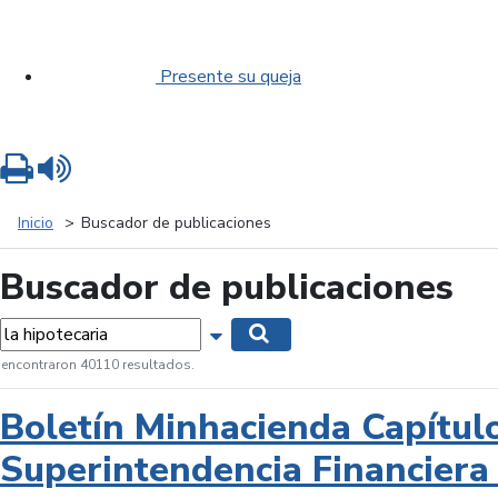
Presente su queja
Imprimir
Leer contenido
Inicio
Buscador de publicaciones
Buscador de publicaciones
labras...
Mostrar opciones de búsqueda
Buscar
 encontraron 40110 resultados.
Boletín Minhacienda Capítul
Superintendencia Financiera 