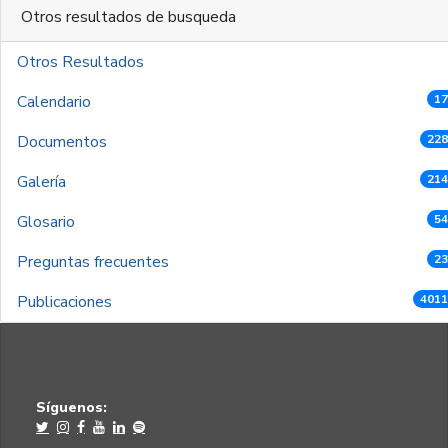
Otros resultados de busqueda
Otros Resultados
Calendario
17
Documentos
228
Galería
214
Glosario
54
Preguntas frecuentes
23
Publicaciones
4011
Síguenos: