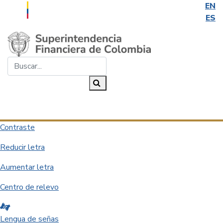
EN
ES
Saltar al contenido principal
Buscar...
Buscar
Desplegar navegación
Contraste
Reducir letra
Aumentar letra
Centro de relevo
Lengua de señas