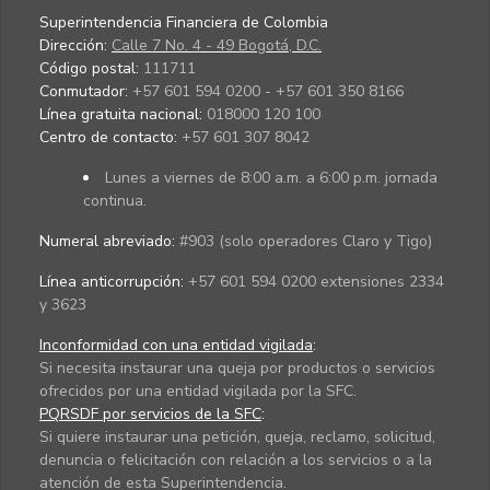
Superintendencia Financiera de Colombia
Dirección:
Calle 7 No. 4 - 49 Bogotá, D.C.
Código postal:
111711
Conmutador:
+57 601 594 0200 - +57 601 350 8166
Línea gratuita nacional:
018000 120 100
Centro de contacto:
+57 601 307 8042
Lunes a viernes de 8:00 a.m. a 6:00 p.m. jornada
continua.
Numeral abreviado:
#903 (solo operadores Claro y Tigo)
Línea anticorrupción:
+57 601 594 0200 extensiones 2334
y 3623
Inconformidad con una entidad vigilada
:
Si necesita instaurar una queja por productos o servicios
ofrecidos por una entidad vigilada por la SFC.
PQRSDF por servicios de la SFC
:
Si quiere instaurar una petición, queja, reclamo, solicitud,
denuncia o felicitación con relación a los servicios o a la
atención de esta Superintendencia.