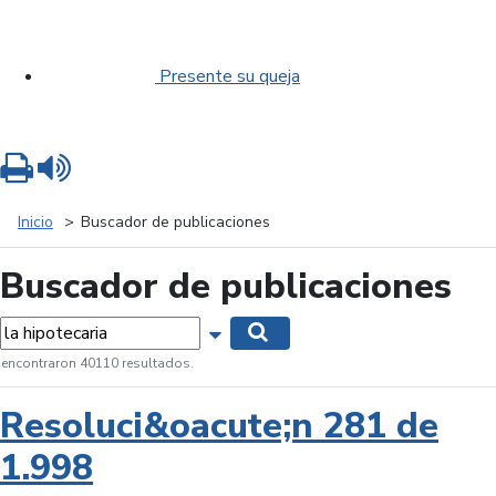
Presente su queja
Imprimir
Leer contenido
Inicio
Buscador de publicaciones
Buscador de publicaciones
labras...
Mostrar opciones de búsqueda
Buscar
 encontraron 40110 resultados.
Resoluci&oacute;n 281 de
1.998