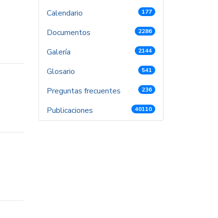
Calendario
177
Documentos
2286
Galería
2144
Glosario
541
Preguntas frecuentes
236
Publicaciones
40110