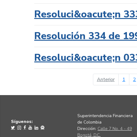
Resoluci&oacute;n 33
Resolución 334 de 19
Resoluci&oacute;n 03
página ant
Anterior
1
2
Superintendencia Financiera
Síguenos:
de Colombia
Dirección:
Calle 7 No. 4 - 49
Bogotá, D.C.