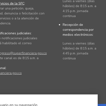
Lunes a viernes (días
vicios de la SFC
:
hábiles) de 8:15 a.m. a
rar una petición, queja,
4:15 p.m. jornada
ud, denuncia o felicitación con
continua
ervicios o a la atención de
dencia.
Recepción de
correspondencia por
ficaciones judiciales:
medios electrónicos:
 notificaciones judiciales
 habilitado el correo
Lunes a viernes (días
hábiles) de 8:15 a.m. a
ingreso@superfinanciera.gov.co
4:45 p.m. jornada
te canal es de 8:15 a.m. a
continua
ional:
anciera.gov.co
suario en su navegación.