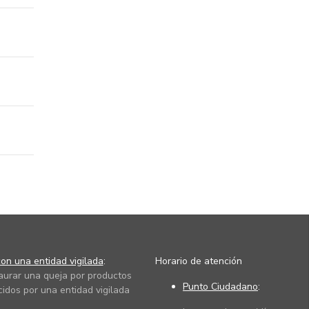
on una entidad vigilada
:
Horario de atención
taurar una queja por productos
Punto Ciudadano
:
cidos por una entidad vigilada