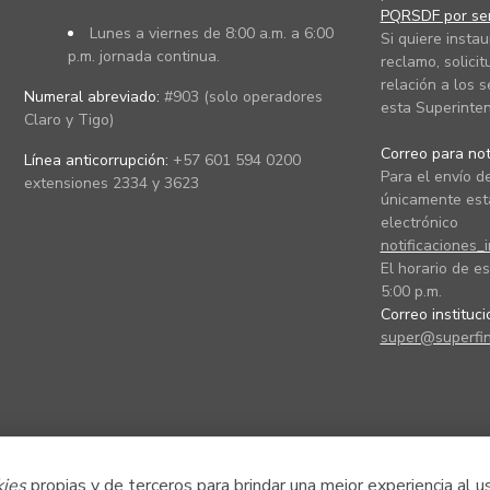
PQRSDF por ser
Lunes a viernes de 8:00 a.m. a 6:00
Si quiere instau
p.m. jornada continua.
reclamo, solicit
relación a los s
Numeral abreviado:
#903 (solo operadores
esta Superinten
Claro y Tigo)
Correo para noti
Línea anticorrupción:
+57 601 594 0200
Para el envío de
extensiones 2334 y 3623
únicamente está
electrónico
notificaciones_
El horario de es
5:00 p.m.
Correo instituc
super@superfin
kies
propias y de terceros para brindar una mejor experiencia al u