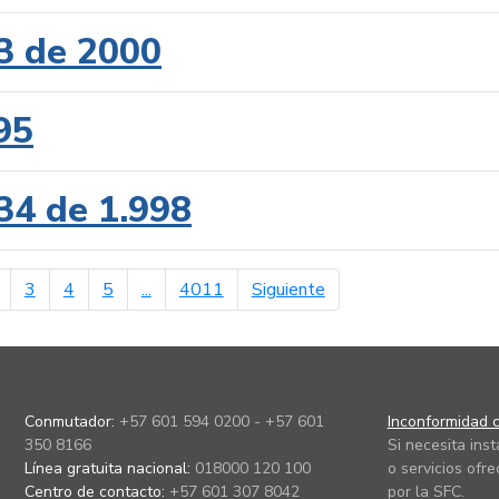
3 de 2000
95
34 de 1.998
erior
página siguiente
3
4
5
...
4011
Siguiente
Conmutador:
+57 601 594 0200 - +57 601
Inconformidad c
350 8166
Si necesita ins
Línea gratuita nacional:
018000 120 100
o servicios ofre
Centro de contacto:
+57 601 307 8042
por la SFC.